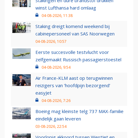
Stakingen en dure brandstof drukken
winst Lufthansa hard omlaag
04-08-2026, 11:38
Staking dreigt komend weekend bij
cabinepersoneel van SAS Noorwegen
04-08-2026, 10:57
Eerste succesvolle testvlucht voor
zelfgemaakt Russisch passagierstoestel
04-08-2026, 9:54
Air France-KLM aast op terugwinnen
reizigers van ‘hoofdpijn bezorgend’
easyJet
04-08-2026, 7:26
Boeing mag kleinste telg 737 MAX-familie
eindelijk gaan leveren
03-08-2026, 22:54
Voorlopig akkoord tussen WestJet en