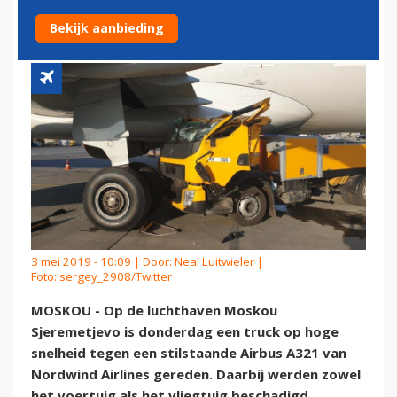
NORDWIND AIRLINES
Bekijk aanbieding
3 mei 2019 - 10:09 | Door:
Neal Luitwieler
|
Foto: sergey_2908/Twitter
MOSKOU - Op de luchthaven Moskou
Sjeremetjevo is donderdag een truck op hoge
snelheid tegen een stilstaande Airbus A321 van
Nordwind Airlines gereden. Daarbij werden zowel
het voertuig als het vliegtuig beschadigd.