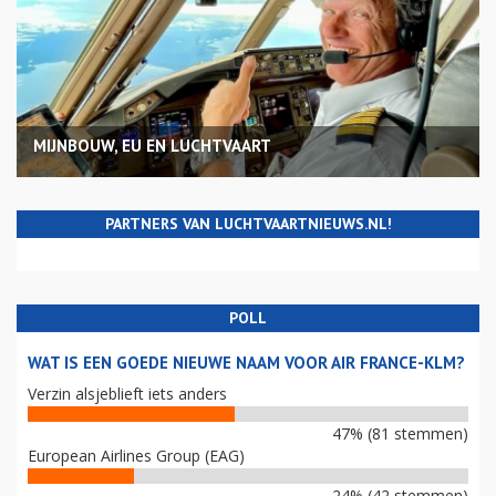
MIJNBOUW, EU EN LUCHTVAART
PARTNERS VAN LUCHTVAARTNIEUWS.NL!
POLL
WAT IS EEN GOEDE NIEUWE NAAM VOOR AIR FRANCE-KLM?
Verzin alsjeblieft iets anders
47% (81 stemmen)
European Airlines Group (EAG)
24% (42 stemmen)