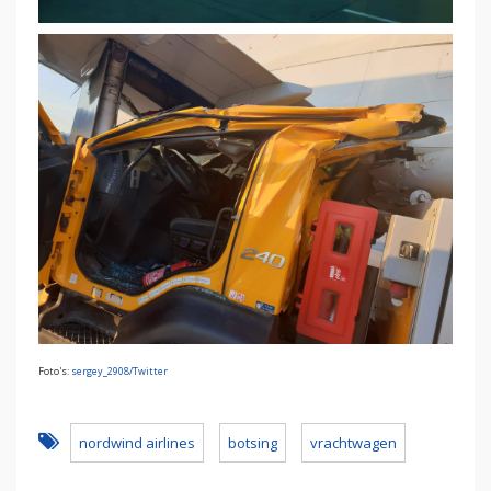
Foto's:
sergey_2908/Twitter
nordwind airlines
botsing
vrachtwagen