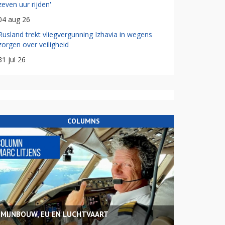
zeven uur rijden'
04 aug 26
Rusland trekt vliegvergunning Izhavia in wegens
zorgen over veiligheid
31 jul 26
COLUMNS
MIJNBOUW, EU EN LUCHTVAART