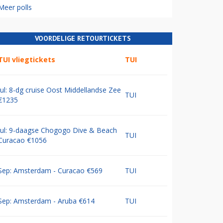
Meer polls
VOORDELIGE RETOURTICKETS
TUI vliegtickets
TUI
Jul: 8-dg cruise Oost Middellandse Zee
TUI
€1235
Jul: 9-daagse Chogogo Dive & Beach
TUI
Curacao €1056
Sep: Amsterdam - Curacao €569
TUI
Sep: Amsterdam - Aruba €614
TUI