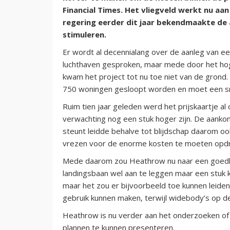
Financial Times. Het vliegveld werkt nu aan
regering eerder dit jaar bekendmaakte de 
stimuleren.
Er wordt al decennialang over de aanleg van e
luchthaven gesproken, maar mede door het ho
kwam het project tot nu toe niet van de grond
750 woningen gesloopt worden en moet een sn
Ruim tien jaar geleden werd het prijskaartje al
verwachting nog een stuk hoger zijn. De aankond
steunt leidde behalve tot blijdschap daarom oo
vrezen voor de enorme kosten te moeten opdr
Mede daarom zou Heathrow nu naar een goedkop
landingsbaan wel aan te leggen maar een stuk ko
maar het zou er bijvoorbeeld toe kunnen leide
gebruik kunnen maken, terwijl widebody’s op d
Heathrow is nu verder aan het onderzoeken of
plannen te kunnen presenteren.