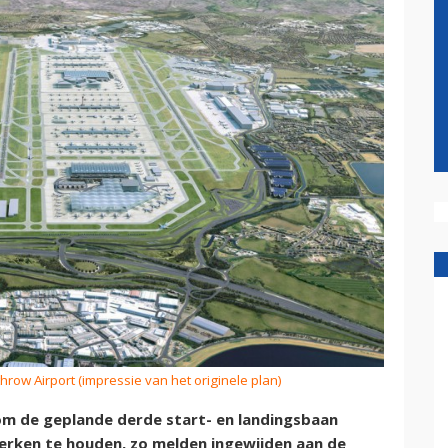
hrow Airport (impressie van het originele plan)
 de geplande derde start- en landingsbaan
erken te houden, zo melden ingewijden aan de