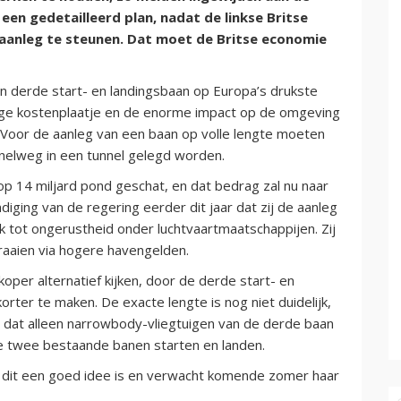
 een gedetailleerd plan, nadat de linkse Britse
aanleg te steunen. Dat moet de Britse economie
en derde start- en landingsbaan op Europa’s drukste
ge kostenplaatje en de enorme impact op de omgeving
. Voor de aanleg van een baan op volle lengte moeten
elweg in een tunnel gelegd worden.
 op 14 miljard pond geschat, en dat bedrag zal nu naar
iging van de regering eerder dit jaar dat zij de aanleg
k tot ongerustheid onder luchtvaartmaatschappijen. Zij
aaien via hogere havengelden.
er alternatief kijken, door de derde start- en
rter te maken. De exacte lengte is nog niet duidelijk,
n dat alleen narrowbody-vliegtuigen van de derde baan
e twee bestaande banen starten en landen.
 dit een goed idee is en verwacht komende zomer haar