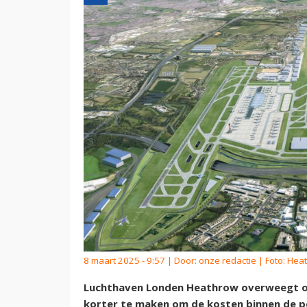
8 maart 2025 - 9:57 | Door:
onze redactie
| Foto: Heat
Luchthaven Londen Heathrow overweegt om
korter te maken om de kosten binnen de p