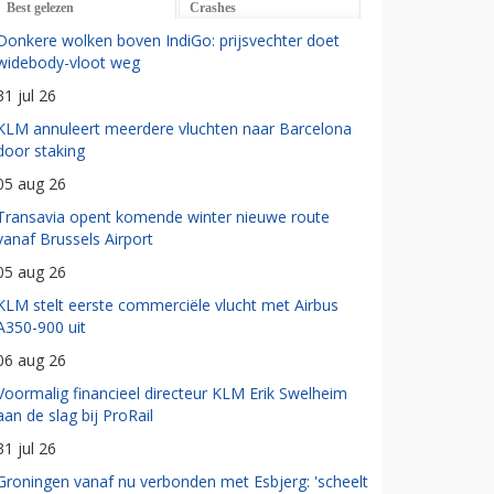
Best gelezen
Crashes
Donkere wolken boven IndiGo: prijsvechter doet
widebody-vloot weg
31 jul 26
KLM annuleert meerdere vluchten naar Barcelona
door staking
05 aug 26
Transavia opent komende winter nieuwe route
vanaf Brussels Airport
05 aug 26
KLM stelt eerste commerciële vlucht met Airbus
A350-900 uit
06 aug 26
Voormalig financieel directeur KLM Erik Swelheim
aan de slag bij ProRail
31 jul 26
Groningen vanaf nu verbonden met Esbjerg: 'scheelt