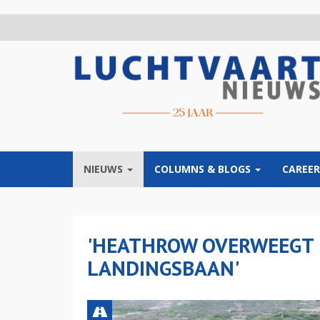
Overslaan
en
naar
de
inhoud
gaan
NIEUWS
COLUMNS & BLOGS
CAREER
'HEATHROW OVERWEEGT 
LANDINGSBAAN'