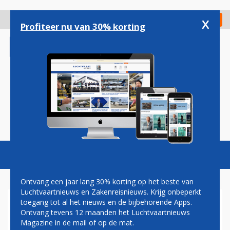
Overslaan
en
x
Digitaal Magazine
Registreer
Check in
naar
Profiteer nu van 30% korting
de
inhoud
gaan
Magazine
Podcasts
Vacatures
Toggl
naviga
Ontvang een jaar lang 30% korting op het beste van
Luchtvaartnieuws en Zakenreisnieuws. Krijg onbeperkt
toegang tot al het nieuws en de bijbehorende Apps.
KLM, TRANSAVIA EN EASYJET
Ontvang tevens 12 maanden het Luchtvaartnieuws
OOK MAANDAG NIET NAAR
Magazine in de mail of op de mat.