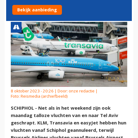
TEL AVIV
Bekijk aanbieding
8 oktober 2023 - 20:26 | Door:
onze redactie
|
Foto: Reismedia (archiefbeeld)
SCHIPHOL - Net als in het weekend zijn ook
maandag talloze vluchten van en naar Tel Aviv
geschrapt. KLM, Transavia en easyJet hebben hun
vluchten vanaf Schiphol geannuleerd, terwijl
Brussels Airlines vluchten vanaf Brussels Airport