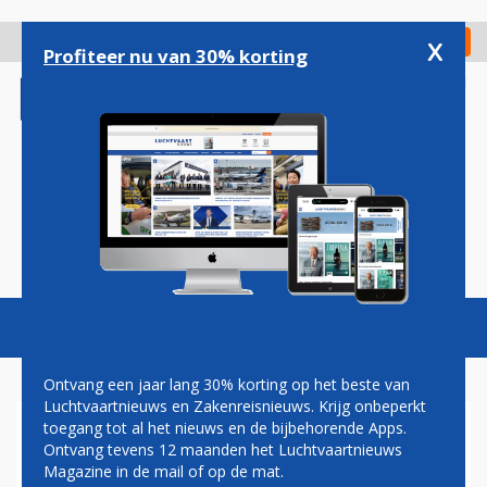
Overslaan
en
x
Digitaal Magazine
Registreer
Check in
naar
Profiteer nu van 30% korting
de
inhoud
gaan
Magazine
Podcasts
Vacatures
Toggl
naviga
Ontvang een jaar lang 30% korting op het beste van
Luchtvaartnieuws en Zakenreisnieuws. Krijg onbeperkt
toegang tot al het nieuws en de bijbehorende Apps.
LICHTE GROEI VOOR BRITSE
Ontvang tevens 12 maanden het Luchtvaartnieuws
LUCHTHAVENS
Magazine in de mail of op de mat.