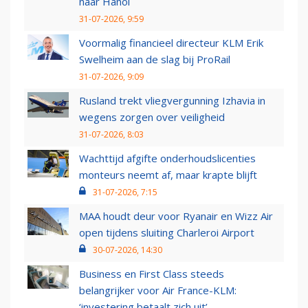
naar Hanoi
31-07-2026, 9:59
Voormalig financieel directeur KLM Erik
Swelheim aan de slag bij ProRail
31-07-2026, 9:09
Rusland trekt vliegvergunning Izhavia in
wegens zorgen over veiligheid
31-07-2026, 8:03
Wachttijd afgifte onderhoudslicenties
monteurs neemt af, maar krapte blijft
31-07-2026, 7:15
MAA houdt deur voor Ryanair en Wizz Air
open tijdens sluiting Charleroi Airport
30-07-2026, 14:30
Business en First Class steeds
belangrijker voor Air France-KLM:
‘investering betaalt zich uit’