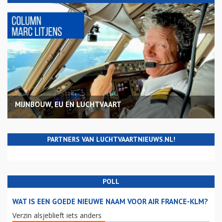
MIJNBOUW, EU EN LUCHTVAART
PARTNERS VAN LUCHTVAARTNIEUWS.NL!
POLL
WAT IS EEN GOEDE NIEUWE NAAM VOOR AIR FRANCE-KLM?
Verzin alsjeblieft iets anders