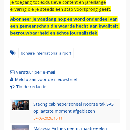
je toegang tot exclusieve content en jarenlange
ervaring die je steeds een stap voorsprong geeft.
Abonneer je vandaag nog en word onderdeel van
een gemeenschap die waarde hecht aan kwaliteit,
betrouwbaarheid en échte journalistiek.
bonaire international airport
Verstuur per e-mail
Meld u aan voor de nieuwsbrief
Tip de redactie
Staking cabinepersoneel Noorse tak SAS
op laatste moment afgeblazen
07-08-2026, 15:11
Malaysia Airlines neemt maatregelen