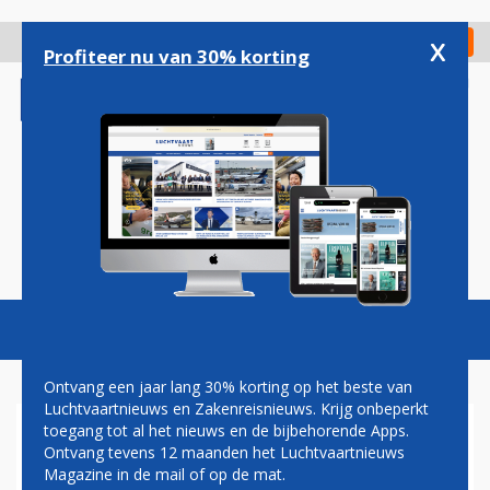
Overslaan
en
x
Digitaal Magazine
Registreer
Check in
naar
Profiteer nu van 30% korting
de
inhoud
gaan
Magazine
Podcasts
Vacatures
Toggl
naviga
Ontvang een jaar lang 30% korting op het beste van
Luchtvaartnieuws en Zakenreisnieuws. Krijg onbeperkt
toegang tot al het nieuws en de bijbehorende Apps.
LUCHTHAVEN BONAIRE
Ontvang tevens 12 maanden het Luchtvaartnieuws
BLIJFT OPEN TIJDENS
Magazine in de mail of op de mat.