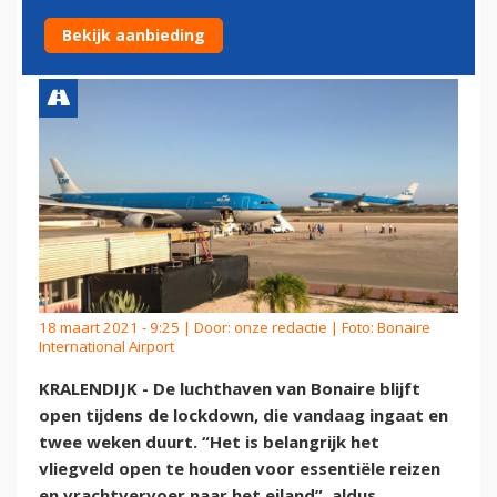
LOCKDOWN
Bekijk aanbieding
18 maart 2021 - 9:25 | Door:
onze redactie
| Foto: Bonaire
International Airport
KRALENDIJK - De luchthaven van Bonaire blijft
open tijdens de lockdown, die vandaag ingaat en
twee weken duurt. “Het is belangrijk het
vliegveld open te houden voor essentiële reizen
en vrachtvervoer naar het eiland”, aldus