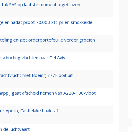
 tak SAS op laatste moment afgeblazen
elen nadat piloot 70.000 xtc-pillen smokkelde
elling en ziet orderportefeuille verder groeien
chorting vluchten naar Tel Aviv
vrachtvlucht met Boeing 777F ooit uit
happij gaat afscheid nemen van A220-100-vloot
 Apollo, Castlelake haakt af
n de luchtvaart