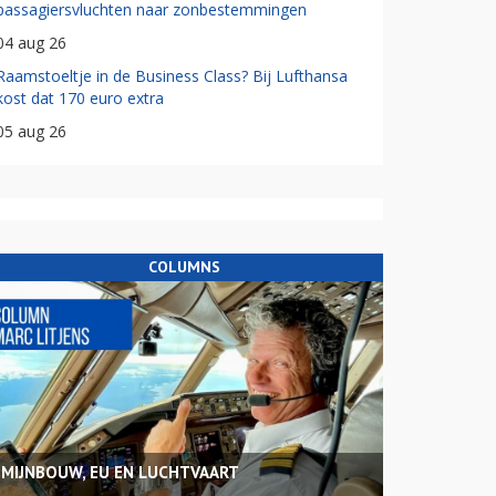
passagiersvluchten naar zonbestemmingen
04 aug 26
Raamstoeltje in de Business Class? Bij Lufthansa
kost dat 170 euro extra
05 aug 26
COLUMNS
MIJNBOUW, EU EN LUCHTVAART