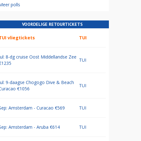
Meer polls
VOORDELIGE RETOURTICKETS
TUI vliegtickets
TUI
Jul: 8-dg cruise Oost Middellandse Zee
TUI
€1235
Jul: 9-daagse Chogogo Dive & Beach
TUI
Curacao €1056
Sep: Amsterdam - Curacao €569
TUI
Sep: Amsterdam - Aruba €614
TUI