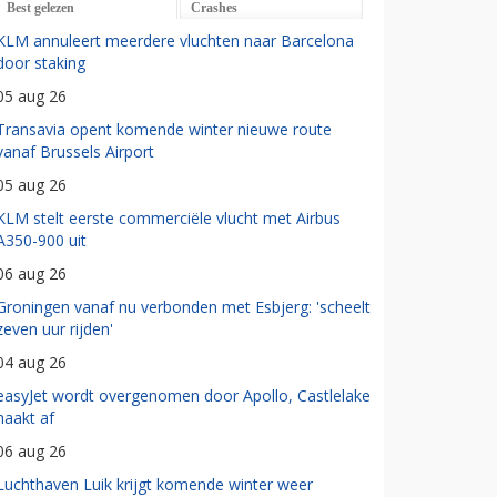
Best gelezen
Crashes
KLM annuleert meerdere vluchten naar Barcelona
door staking
05 aug 26
Transavia opent komende winter nieuwe route
vanaf Brussels Airport
05 aug 26
KLM stelt eerste commerciële vlucht met Airbus
A350-900 uit
06 aug 26
Groningen vanaf nu verbonden met Esbjerg: 'scheelt
zeven uur rijden'
04 aug 26
easyJet wordt overgenomen door Apollo, Castlelake
haakt af
06 aug 26
Luchthaven Luik krijgt komende winter weer