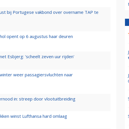
rust bij Portugese vakbond over overname TAP te
hol opent op 6 augustus haar deuren
t Esbjerg: 'scheelt zeven uur rijden'
 winter weer passagiersvluchten naar
ernood in: streep door vlootuitbreiding
ukken winst Lufthansa hard omlaag