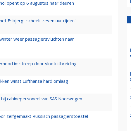
hol opent op 6 augustus haar deuren
t Esbjerg: 'scheelt zeven uur rijden'
 winter weer passagiersvluchten naar
ernood in: streep door vlootuitbreiding
ukken winst Lufthansa hard omlaag
 bij cabinepersoneel van SAS Noorwegen
voor zelfgemaakt Russisch passagierstoestel