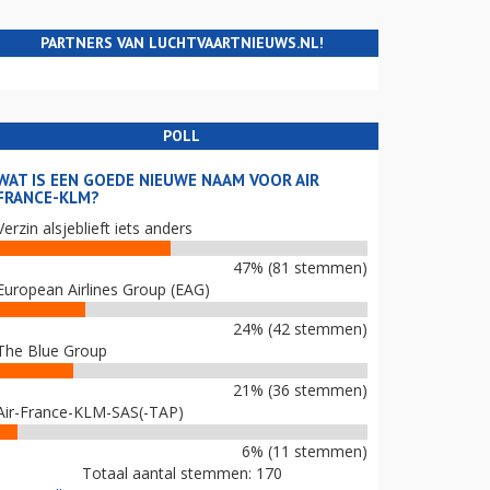
PARTNERS VAN LUCHTVAARTNIEUWS.NL!
POLL
WAT IS EEN GOEDE NIEUWE NAAM VOOR AIR
FRANCE-KLM?
Verzin alsjeblieft iets anders
47% (81 stemmen)
European Airlines Group (EAG)
24% (42 stemmen)
The Blue Group
21% (36 stemmen)
Air-France-KLM-SAS(-TAP)
6% (11 stemmen)
Totaal aantal stemmen: 170