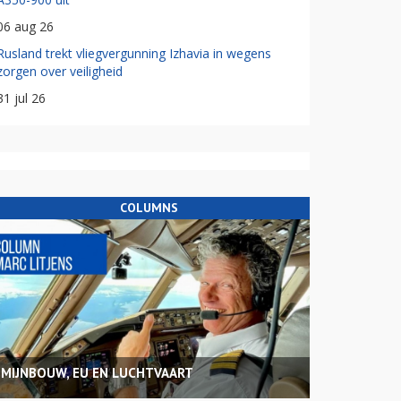
06 aug 26
Rusland trekt vliegvergunning Izhavia in wegens
zorgen over veiligheid
31 jul 26
COLUMNS
MIJNBOUW, EU EN LUCHTVAART