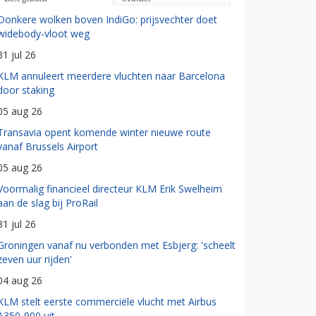
Donkere wolken boven IndiGo: prijsvechter doet
widebody-vloot weg
31 jul 26
KLM annuleert meerdere vluchten naar Barcelona
door staking
05 aug 26
Transavia opent komende winter nieuwe route
vanaf Brussels Airport
05 aug 26
Voormalig financieel directeur KLM Erik Swelheim
aan de slag bij ProRail
31 jul 26
Groningen vanaf nu verbonden met Esbjerg: 'scheelt
zeven uur rijden'
04 aug 26
KLM stelt eerste commerciële vlucht met Airbus
A350-900 uit