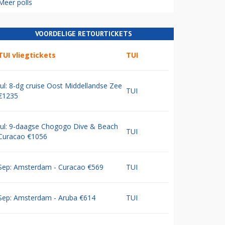
Meer polls
VOORDELIGE RETOURTICKETS
TUI vliegtickets
TUI
Jul: 8-dg cruise Oost Middellandse Zee
TUI
€1235
Jul: 9-daagse Chogogo Dive & Beach
TUI
Curacao €1056
Sep: Amsterdam - Curacao €569
TUI
Sep: Amsterdam - Aruba €614
TUI