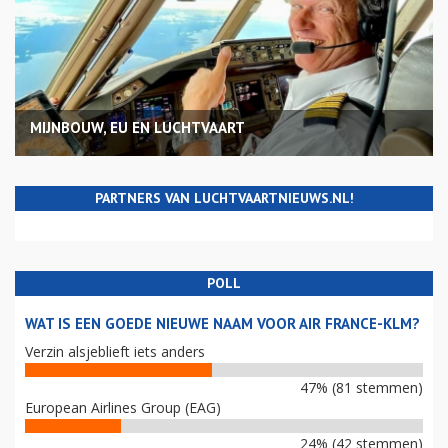
MIJNBOUW, EU EN LUCHTVAART
PARTNERS VAN LUCHTVAARTNIEUWS.NL!
POLL
WAT IS EEN GOEDE NIEUWE NAAM VOOR AIR FRANCE-KLM?
Verzin alsjeblieft iets anders
47% (81 stemmen)
European Airlines Group (EAG)
24% (42 stemmen)