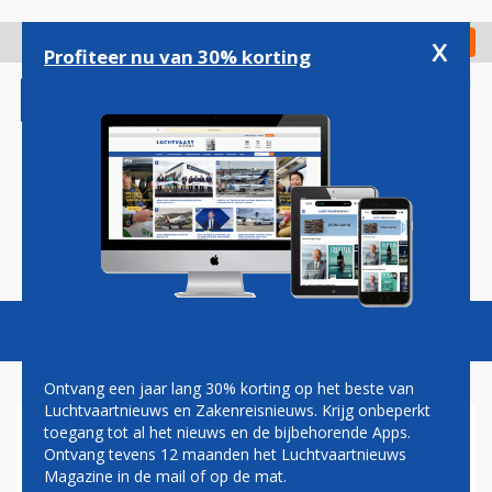
Overslaan
en
x
Digitaal Magazine
Registreer
Check in
naar
Profiteer nu van 30% korting
de
inhoud
gaan
Magazine
Podcasts
Vacatures
Toggl
naviga
Ontvang een jaar lang 30% korting op het beste van
Luchtvaartnieuws en Zakenreisnieuws. Krijg onbeperkt
toegang tot al het nieuws en de bijbehorende Apps.
OVERLAST DOOR
Ontvang tevens 12 maanden het Luchtvaartnieuws
STIPTHEIDSACTIES OP
Magazine in de mail of op de mat.