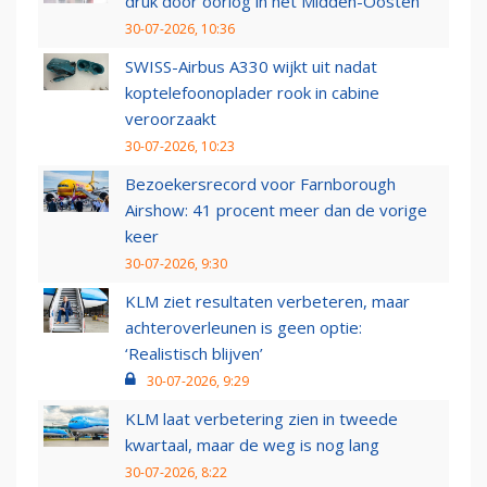
druk door oorlog in het Midden-Oosten
30-07-2026, 10:36
SWISS-Airbus A330 wijkt uit nadat
koptelefoonoplader rook in cabine
veroorzaakt
30-07-2026, 10:23
Bezoekersrecord voor Farnborough
Airshow: 41 procent meer dan de vorige
keer
30-07-2026, 9:30
KLM ziet resultaten verbeteren, maar
achteroverleunen is geen optie:
‘Realistisch blijven’
30-07-2026, 9:29
KLM laat verbetering zien in tweede
kwartaal, maar de weg is nog lang
30-07-2026, 8:22