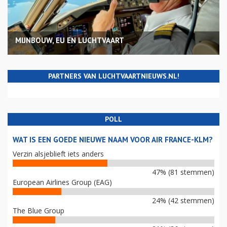
MIJNBOUW, EU EN LUCHTVAART
PARTNERS VAN LUCHTVAARTNIEUWS.NL!
POLL
WAT IS EEN GOEDE NIEUWE NAAM VOOR AIR FRANCE-KLM?
Verzin alsjeblieft iets anders
47% (81 stemmen)
European Airlines Group (EAG)
24% (42 stemmen)
The Blue Group