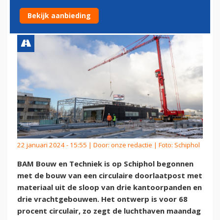
SLOOPMATERIAAL
Bekijk aanbieding
22 januari 2024 - 15:55 | Door:
onze redactie
| Foto: Schiphol
BAM Bouw en Techniek is op Schiphol begonnen
met de bouw van een circulaire doorlaatpost met
materiaal uit de sloop van drie kantoorpanden en
drie vrachtgebouwen. Het ontwerp is voor 68
procent circulair, zo zegt de luchthaven maandag