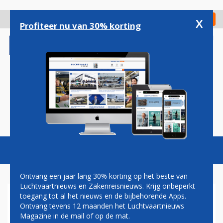
Overslaan
en
x
Digitaal Magazine
Registreer
Check in
naar
Profiteer nu van 30% korting
de
inhoud
gaan
Magazine
Podcasts
Vacatures
Toggl
naviga
Ontvang een jaar lang 30% korting op het beste van
Luchtvaartnieuws en Zakenreisnieuws. Krijg onbeperkt
toegang tot al het nieuws en de bijbehorende Apps.
SCHIPHOL BOUWT
Ontvang tevens 12 maanden het Luchtvaartnieuws
DOORLAATPOST VAN
Magazine in de mail of op de mat.