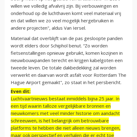
willen we volledig afvalvrij zijn. Bij verbouwingen en
onderhoud op de luchthaven komt veel materiaal vrij
en dat willen we zo veel mogelijk hergebruiken in
andere projecten", aldus Van Iersel.
Materiaal dat overblijft van de pas gesloopte panden
wordt elders door Schiphol benut. “Zo worden
fietsenstallingen opnieuw gebruikt, komen kozijnen in
nieuwbouwpanden terecht en krijgen kabelgoten een
tweede leven. De totale dakbedekking zal worden
verwerkt en daarvan wordt asfalt voor Rotterdam The
Hague Airport gemaakt", zo staat in het persbericht.
Even dit:
Luchtvaartnieuws bestaat inmiddels bijna 25 jaar. In
een tijd waarin talloze vergelijkbare bronnen en
nieuwkomers met veel minder historie om aandacht
schreeuwen, is het belangrijk om betrouwbare
platforms te hebben die niet alleen nieuws brengen,
maar ook perspectief en verhalen die er echt toe