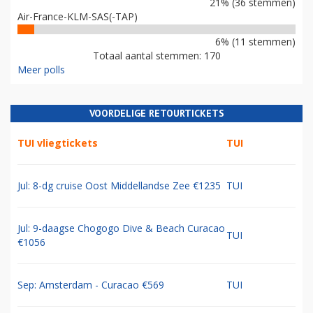
21% (36 stemmen)
Air-France-KLM-SAS(-TAP)
6% (11 stemmen)
Totaal aantal stemmen: 170
Meer polls
VOORDELIGE RETOURTICKETS
TUI vliegtickets
TUI
Jul: 8-dg cruise Oost Middellandse Zee €1235
TUI
Jul: 9-daagse Chogogo Dive & Beach Curacao
TUI
€1056
Sep: Amsterdam - Curacao €569
TUI