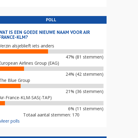
POLL
WAT IS EEN GOEDE NIEUWE NAAM VOOR AIR
FRANCE-KLM?
Verzin alsjeblieft iets anders
47% (81 stemmen)
European Airlines Group (EAG)
24% (42 stemmen)
The Blue Group
21% (36 stemmen)
Air-France-KLM-SAS(-TAP)
6% (11 stemmen)
Totaal aantal stemmen: 170
Meer polls