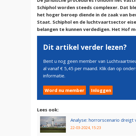
De juridische procedures rondom het vast
Schiphol worden steeds complexer. Dat bl
het hoger beroep diende in de zaak van b
Staat. Schiphol en de luchtvaartsector eis
belangen te kunnen verdedigen. Het Hof m
Dit artikel verder lezen?
Bent u nog geen member van Luchtvaartnieu
al vanaf € 5,45 per maand. Klik dan op ond
informatie.
Word nu member
Inloggen
Lees ook:
Analyse: horrorscenario dreigt 
22-03-2024, 15:23