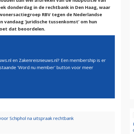
houden dan wel afbreken van de hubpositie van
eek donderdag in de rechtbank in Den Haag, waar
ewonersactiegroep RBV tegen de Nederlandse
en vandaag ‘juridische tussenkomst’ om hun
oet dat beoordelen.
ws.nl en Zakenreisnieuws.nl? Een membership is er
erstaande 'Word nu member' button voor meer
voor Schiphol na uitspraak rechtbank