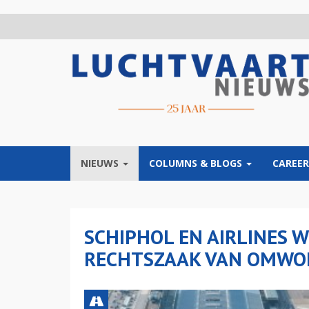
Overslaan
en
naar
de
inhoud
gaan
NIEUWS
COLUMNS & BLOGS
CAREER
SCHIPHOL EN AIRLINES W
RECHTSZAAK VAN OMW