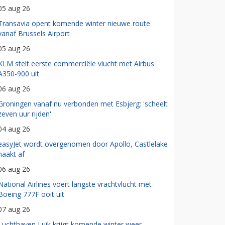
05 aug 26
Transavia opent komende winter nieuwe route
vanaf Brussels Airport
05 aug 26
KLM stelt eerste commerciële vlucht met Airbus
A350-900 uit
06 aug 26
Groningen vanaf nu verbonden met Esbjerg: 'scheelt
zeven uur rijden'
04 aug 26
easyJet wordt overgenomen door Apollo, Castlelake
haakt af
06 aug 26
National Airlines voert langste vrachtvlucht met
Boeing 777F ooit uit
07 aug 26
Luchthaven Luik krijgt komende winter weer