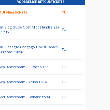
VOORDELIGE RETOURTICKETS
TUI vliegtickets
TUI
Jul: 8-dg cruise Oost Middellandse Zee
TUI
€1235
Jul: 9-daagse Chogogo Dive & Beach
TUI
Curacao €1056
Sep: Amsterdam - Curacao €569
TUI
Sep: Amsterdam - Aruba €614
TUI
Mei: Amsterdam - Bonaire €594
TUI