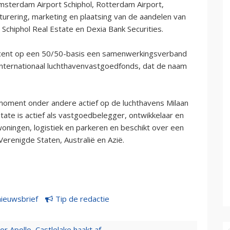
Amsterdam Airport Schiphol, Rotterdam Airport,
cturering, marketing en plaatsing van de aandelen van
Schiphol Real Estate en Dexia Bank Securities.
 recent op een 50/50-basis een samenwerkingsverband
internationaal luchthavenvastgoedfonds, dat de naam
t moment onder andere actief op de luchthavens Milaan
ate is actief als vastgoedbelegger, ontwikkelaar en
woningen, logistiek en parkeren en beschikt over een
erenigde Staten, Australië en Azië.
nieuwsbrief
Tip de redactie
 Apollo, Castlelake haakt af