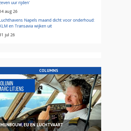
zeven uur rijden'
04 aug 26
Luchthavens Napels maand dicht voor onderhoud:
KLM en Transavia wijken uit
31 jul 26
COLUMNS
MIJNBOUW, EU EN LUCHTVAART