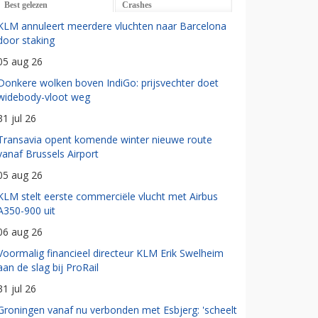
Best gelezen
Crashes
KLM annuleert meerdere vluchten naar Barcelona
door staking
05 aug 26
Donkere wolken boven IndiGo: prijsvechter doet
widebody-vloot weg
31 jul 26
Transavia opent komende winter nieuwe route
vanaf Brussels Airport
05 aug 26
KLM stelt eerste commerciële vlucht met Airbus
A350-900 uit
06 aug 26
Voormalig financieel directeur KLM Erik Swelheim
aan de slag bij ProRail
31 jul 26
Groningen vanaf nu verbonden met Esbjerg: 'scheelt