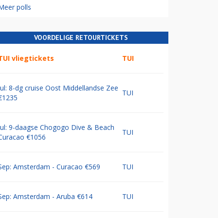
Meer polls
VOORDELIGE RETOURTICKETS
TUI vliegtickets
TUI
Jul: 8-dg cruise Oost Middellandse Zee
TUI
€1235
Jul: 9-daagse Chogogo Dive & Beach
TUI
Curacao €1056
Sep: Amsterdam - Curacao €569
TUI
Sep: Amsterdam - Aruba €614
TUI