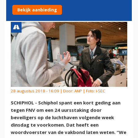
BEVEILIGERS
Bekijk aanbieding
28 augustus 2018 - 16:09 | Door:
ANP
| Foto: I-SEC
SCHIPHOL - Schiphol spant een kort geding aan
tegen FNV om een 24 uursstaking door
beveiligers op de luchthaven volgende week
dinsdag te voorkomen. Dat heeft een
woordvoerster van de vakbond laten weten. “We