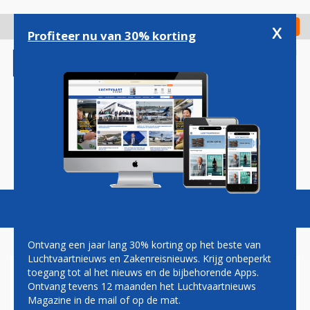
Overslaan
en
x
Digitaal Magazine
Registreer
Check in
naar
Profiteer nu van 30% korting
de
inhoud
gaan
Magazine
Podcasts
Vacatures
Toggl
naviga
Ontvang een jaar lang 30% korting op het beste van
Luchtvaartnieuws en Zakenreisnieuws. Krijg onbeperkt
toegang tot al het nieuws en de bijbehorende Apps.
SCHIPHOL SLEEPT FNV VOOR
Ontvang tevens 12 maanden het Luchtvaartnieuws
RECHTER OM STAKING
Magazine in de mail of op de mat.