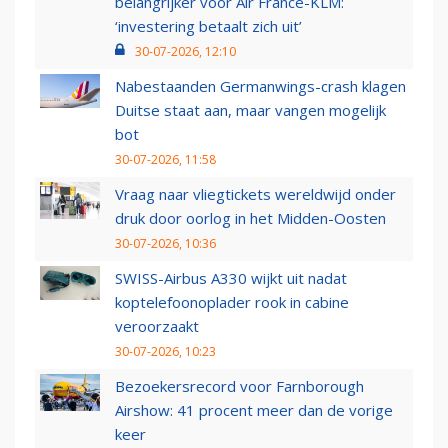
belangrijker voor Air France-KLM:
‘investering betaalt zich uit’
30-07-2026, 12:10
Nabestaanden Germanwings-crash klagen
Duitse staat aan, maar vangen mogelijk
bot
30-07-2026, 11:58
Vraag naar vliegtickets wereldwijd onder
druk door oorlog in het Midden-Oosten
30-07-2026, 10:36
SWISS-Airbus A330 wijkt uit nadat
koptelefoonoplader rook in cabine
veroorzaakt
30-07-2026, 10:23
Bezoekersrecord voor Farnborough
Airshow: 41 procent meer dan de vorige
keer