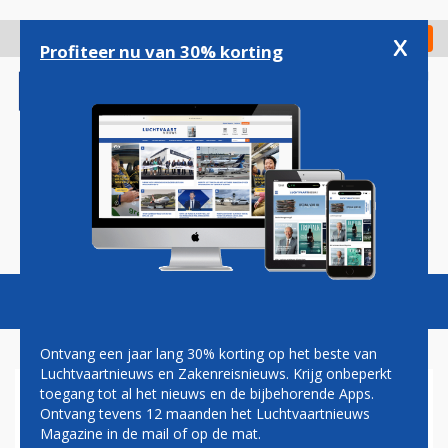
Overslaan
en
x
Digitaal Magazine
Registreer
Check in
naar
Profiteer nu van 30% korting
de
inhoud
gaan
Magazine
Podcasts
Vacatures
Toggl
naviga
Ontvang een jaar lang 30% korting op het beste van
Luchtvaartnieuws en Zakenreisnieuws. Krijg onbeperkt
toegang tot al het nieuws en de bijbehorende Apps.
SCHIPHOL START PROEF
Ontvang tevens 12 maanden het Luchtvaartnieuws
IRISHERKENNING PERSONEEL
Magazine in de mail of op de mat.