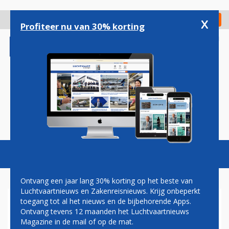
Overslaan
en
x
Digitaal Magazine
Registreer
Check in
naar
Profiteer nu van 30% korting
de
inhoud
gaan
Magazine
Podcasts
Vacatures
Toggl
naviga
Ontvang een jaar lang 30% korting op het beste van
Luchtvaartnieuws en Zakenreisnieuws. Krijg onbeperkt
toegang tot al het nieuws en de bijbehorende Apps.
STAKING OP LUCHTHAVEN
Ontvang tevens 12 maanden het Luchtvaartnieuws
PARIJS ORLY
Magazine in de mail of op de mat.