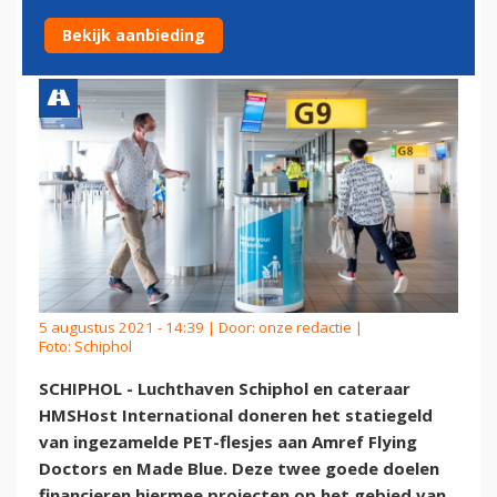
DRINKWATER IN AFRIKA
Bekijk aanbieding
5 augustus 2021 - 14:39 | Door:
onze redactie
|
Foto: Schiphol
SCHIPHOL - Luchthaven Schiphol en cateraar
HMSHost International doneren het statiegeld
van ingezamelde PET-flesjes aan Amref Flying
Doctors en Made Blue. Deze twee goede doelen
financieren hiermee projecten op het gebied van