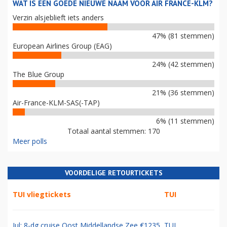
WAT IS EEN GOEDE NIEUWE NAAM VOOR AIR FRANCE-KLM?
Verzin alsjeblieft iets anders
47% (81 stemmen)
European Airlines Group (EAG)
24% (42 stemmen)
The Blue Group
21% (36 stemmen)
Air-France-KLM-SAS(-TAP)
6% (11 stemmen)
Totaal aantal stemmen: 170
Meer polls
VOORDELIGE RETOURTICKETS
TUI vliegtickets
TUI
Jul: 8-dg cruise Oost Middellandse Zee €1235
TUI