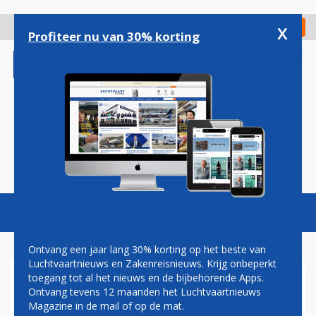
Overslaan
en
x
Digitaal Magazine
Registreer
Check in
naar
Profiteer nu van 30% korting
de
inhoud
gaan
Magazine
Podcasts
Vacatures
Toggl
naviga
Ontvang een jaar lang 30% korting op het beste van
Luchtvaartnieuws en Zakenreisnieuws. Krijg onbeperkt
toegang tot al het nieuws en de bijbehorende Apps.
STATIEGELD OP SCHIPHOL
Ontvang tevens 12 maanden het Luchtvaartnieuws
WORDT INGEZAMELD VOOR
Magazine in de mail of op de mat.