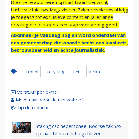
Door je te abonneren op Luchtvaartnieuws.nl,
Luchtvaartnieuws Magazine en Zakenreisnieuws.nl krijg
je toegang tot exclusieve content en jarenlange
ervaring die je steeds een stap voorsprong geeft.
Abonneer je vandaag nog en word onderdeel van
een gemeenschap die waarde hecht aan kwaliteit,
betrouwbaarheid en échte journalistiek.
schiphol
recycling
pet
afrika
Verstuur per e-mail
Meld u aan voor de nieuwsbrief
Tip de redactie
Staking cabinepersoneel Noorse tak SAS
op laatste moment afgeblazen