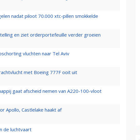
elen nadat piloot 70.000 xtc-pillen smokkelde
elling en ziet orderportefeuille verder groeien
chorting vluchten naar Tel Aviv
vrachtvlucht met Boeing 777F ooit uit
happij gaat afscheid nemen van A220-100-vloot
 Apollo, Castlelake haakt af
n de luchtvaart