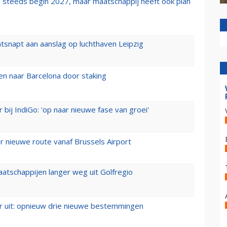
 steeds begin 2027, maar maatschappij heeft ook plan
tsnapt aan aanslag op luchthaven Leipzig
n naar Barcelona door staking
 bij IndiGo: 'op naar nieuwe fase van groei'
 nieuwe route vanaf Brussels Airport
aatschappijen langer weg uit Golfregio
er uit: opnieuw drie nieuwe bestemmingen