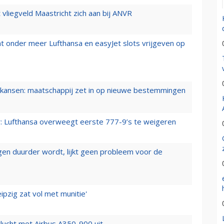
t vliegveld Maastricht zich aan bij ANVR
t onder meer Lufthansa en easyJet slots vrijgeven op
ansen: maatschappij zet in op nieuwe bestemmingen
er: Lufthansa overweegt eerste 777-9’s te weigeren
iegen duurder wordt, lijkt geen probleem voor de
ipzig zat vol met munitie'
lucht met Airbus A350-900 uit