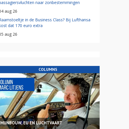
passagiersvluchten naar zonbestemmingen
04 aug 26
Raamstoeltje in de Business Class? Bij Lufthansa
kost dat 170 euro extra
05 aug 26
COLUMNS
MIJNBOUW, EU EN LUCHTVAART