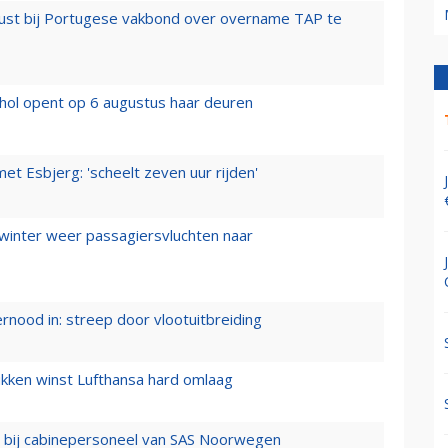
rust bij Portugese vakbond over overname TAP te
hol opent op 6 augustus haar deuren
t Esbjerg: 'scheelt zeven uur rijden'
 winter weer passagiersvluchten naar
ernood in: streep door vlootuitbreiding
ukken winst Lufthansa hard omlaag
 bij cabinepersoneel van SAS Noorwegen