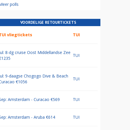
Meer polls
VOORDELIGE RETOURTICKETS
TUI vliegtickets
TUI
Jul: 8-dg cruise Oost Middellandse Zee
TUI
€1235
Jul: 9-daagse Chogogo Dive & Beach
TUI
Curacao €1056
Sep: Amsterdam - Curacao €569
TUI
Sep: Amsterdam - Aruba €614
TUI