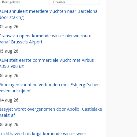
Best gelezen
Crashes
KLM annuleert meerdere vluchten naar Barcelona
door staking
05 aug 26
Transavia opent komende winter nieuwe route
vanaf Brussels Airport
05 aug 26
KLM stelt eerste commerciële vlucht met Airbus
A350-900 uit
06 aug 26
Groningen vanaf nu verbonden met Esbjerg: 'scheelt
zeven uur rijden'
04 aug 26
easyJet wordt overgenomen door Apollo, Castlelake
haakt af
06 aug 26
Luchthaven Luik krijgt komende winter weer