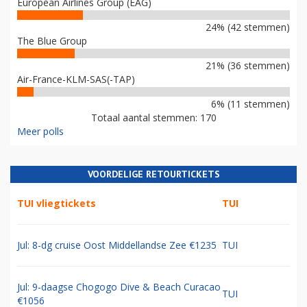
European Airlines Group (EAG)
24% (42 stemmen)
The Blue Group
21% (36 stemmen)
Air-France-KLM-SAS(-TAP)
6% (11 stemmen)
Totaal aantal stemmen: 170
Meer polls
VOORDELIGE RETOURTICKETS
TUI vliegtickets
TUI
Jul: 8-dg cruise Oost Middellandse Zee €1235
TUI
Jul: 9-daagse Chogogo Dive & Beach Curacao
TUI
€1056