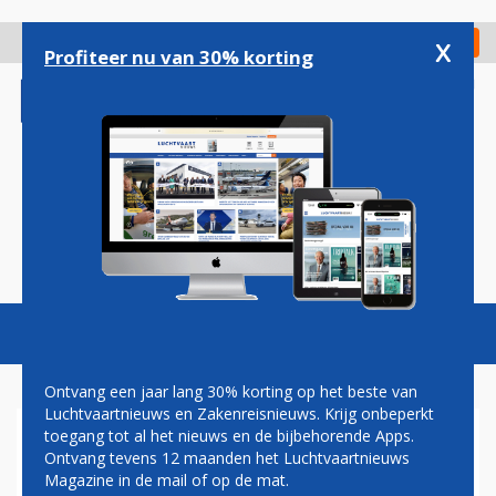
Overslaan
en
x
Digitaal Magazine
Registreer
Check in
naar
Profiteer nu van 30% korting
de
inhoud
gaan
Magazine
Podcasts
Vacatures
Toggl
naviga
Ontvang een jaar lang 30% korting op het beste van
Luchtvaartnieuws en Zakenreisnieuws. Krijg onbeperkt
toegang tot al het nieuws en de bijbehorende Apps.
SWISSPORT LIJFT HCH
Ontvang tevens 12 maanden het Luchtvaartnieuws
HELEMAAL IN
Magazine in de mail of op de mat.