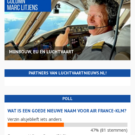
MIJNBOUW, EU EN LUCHTVAART
PARTNERS VAN LUCHTVAARTNIEUWS.NL!
POLL
WAT IS EEN GOEDE NIEUWE NAAM VOOR AIR FRANCE-KLM?
Verzin alsjeblieft iets anders
47% (81 stemmen)