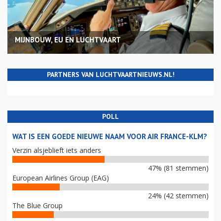
MIJNBOUW, EU EN LUCHTVAART
PARTNERS VAN LUCHTVAARTNIEUWS.NL!
POLL
WAT IS EEN GOEDE NIEUWE NAAM VOOR AIR FRANCE-KLM?
Verzin alsjeblieft iets anders
47% (81 stemmen)
European Airlines Group (EAG)
24% (42 stemmen)
The Blue Group