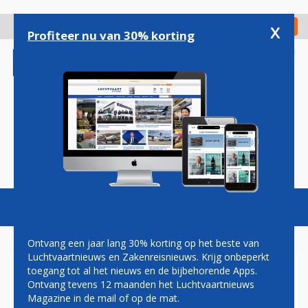
Overslaan
en
x
Digitaal Magazine
Registreer
Check in
naar
Profiteer nu van 30% korting
de
inhoud
gaan
Magazine
Podcasts
Vacatures
Toggl
naviga
Ontvang een jaar lang 30% korting op het beste van
Luchtvaartnieuws en Zakenreisnieuws. Krijg onbeperkt
toegang tot al het nieuws en de bijbehorende Apps.
VERDACHTE TREIN BIJ
Ontvang tevens 12 maanden het Luchtvaartnieuws
SCHIPHOL STILGEZET (VIDEO)
Magazine in de mail of op de mat.