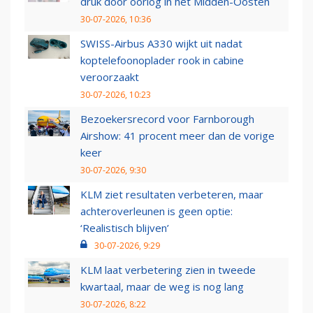
druk door oorlog in het Midden-Oosten
30-07-2026, 10:36
SWISS-Airbus A330 wijkt uit nadat
koptelefoonoplader rook in cabine
veroorzaakt
30-07-2026, 10:23
Bezoekersrecord voor Farnborough
Airshow: 41 procent meer dan de vorige
keer
30-07-2026, 9:30
KLM ziet resultaten verbeteren, maar
achteroverleunen is geen optie:
‘Realistisch blijven’
30-07-2026, 9:29
KLM laat verbetering zien in tweede
kwartaal, maar de weg is nog lang
30-07-2026, 8:22