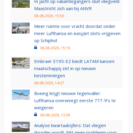
In jacht op vakantiegangers sluit vliegveld
Maastricht zich aan bij ANVR
06-08-2026, 15:56
Meer ruimte voor vracht doordat onder
meer Lufthansa en easyJet slots vrijgeven
op Schiphol
06-08-2026, 15:16
Embraer E195-E2 biedt LATAM kansen:
maatschappij zet in op nieuwe
bestemmingen
06-08-2026, 14:27
Boeing krijgt nieuwe tegenvaller:
Lufthansa overweegt eerste 777-9’s te
weigeren
06-08-2026, 13:36
Analyse kwartaalcijfers: Dat vliegen
duurder wordt, lijkt geen probleem voor