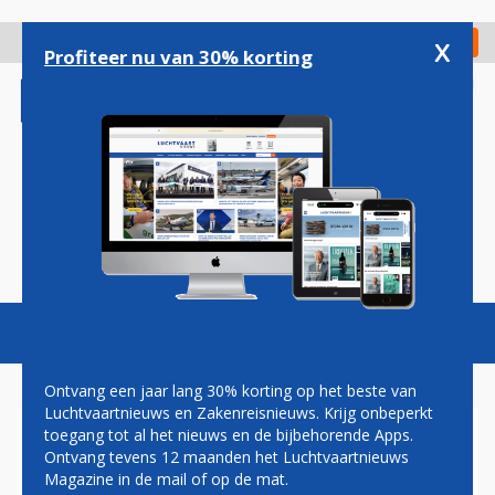
Overslaan
en
x
Digitaal Magazine
Registreer
Check in
naar
Profiteer nu van 30% korting
de
inhoud
gaan
Magazine
Podcasts
Vacatures
Toggl
naviga
Ontvang een jaar lang 30% korting op het beste van
Luchtvaartnieuws en Zakenreisnieuws. Krijg onbeperkt
toegang tot al het nieuws en de bijbehorende Apps.
VERONTRUSTING OVER
Ontvang tevens 12 maanden het Luchtvaartnieuws
SCHIPHOL-PLAN IN
Magazine in de mail of op de mat.