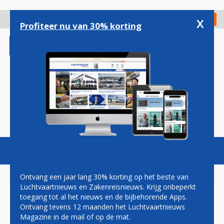
Overslaan
en
x
Digitaal Magazine
Registreer
Check in
naar
Profiteer nu van 30% korting
de
inhoud
gaan
Magazine
Podcasts
Vacatures
Toggl
naviga
Ontvang een jaar lang 30% korting op het beste van
Luchtvaartnieuws en Zakenreisnieuws. Krijg onbeperkt
toegang tot al het nieuws en de bijbehorende Apps.
VLIEGPASSAGIERS VAKER
Ontvang tevens 12 maanden het Luchtvaartnieuws
VERTRAAGD IN 2017
Magazine in de mail of op de mat.