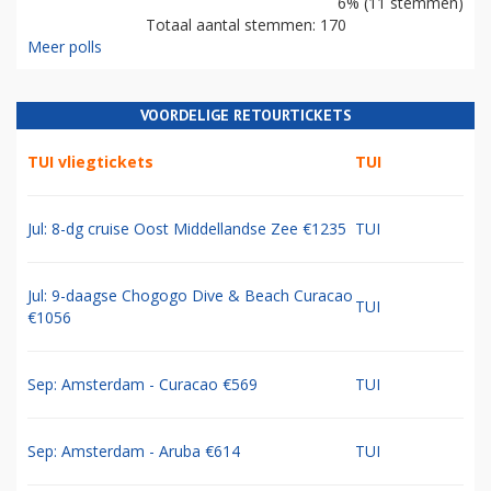
6% (11 stemmen)
Totaal aantal stemmen: 170
Meer polls
VOORDELIGE RETOURTICKETS
TUI vliegtickets
TUI
Jul: 8-dg cruise Oost Middellandse Zee €1235
TUI
Jul: 9-daagse Chogogo Dive & Beach Curacao
TUI
€1056
Sep: Amsterdam - Curacao €569
TUI
Sep: Amsterdam - Aruba €614
TUI