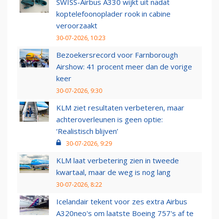
SWISS-Airbus A330 wijkt uit nadat
koptelefoonoplader rook in cabine
veroorzaakt
30-07-2026, 10:23
Bezoekersrecord voor Farnborough
Airshow: 41 procent meer dan de vorige
keer
30-07-2026, 9:30
KLM ziet resultaten verbeteren, maar
achteroverleunen is geen optie:
‘Realistisch blijven’
30-07-2026, 9:29
KLM laat verbetering zien in tweede
kwartaal, maar de weg is nog lang
30-07-2026, 8:22
Icelandair tekent voor zes extra Airbus
A320neo's om laatste Boeing 757's af te