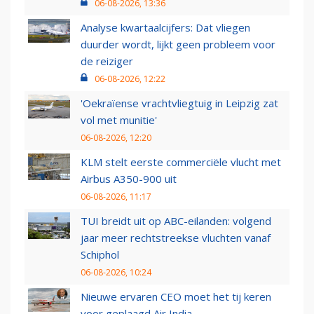
06-08-2026, 13:36
Analyse kwartaalcijfers: Dat vliegen
duurder wordt, lijkt geen probleem voor
de reiziger
06-08-2026, 12:22
'Oekraïense vrachtvliegtuig in Leipzig zat
vol met munitie'
06-08-2026, 12:20
KLM stelt eerste commerciële vlucht met
Airbus A350-900 uit
06-08-2026, 11:17
TUI breidt uit op ABC-eilanden: volgend
jaar meer rechtstreekse vluchten vanaf
Schiphol
06-08-2026, 10:24
Nieuwe ervaren CEO moet het tij keren
voor geplaagd Air India