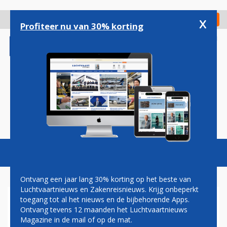
Overslaan
en
x
Digitaal Magazine
Registreer
Check in
naar
Profiteer nu van 30% korting
de
inhoud
gaan
Magazine
Podcasts
Vacatures
Toggl
naviga
Ontvang een jaar lang 30% korting op het beste van
Luchtvaartnieuws en Zakenreisnieuws. Krijg onbeperkt
toegang tot al het nieuws en de bijbehorende Apps.
FRANKRIJK IS BEREID
Ontvang tevens 12 maanden het Luchtvaartnieuws
OEKRAÏENSE PILOTEN TE
Magazine in de mail of op de mat.