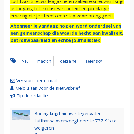
Luchtvaartnieuws Magazine en Zakenreisnieuws.nl krijg
je toegang tot exclusieve content en jarenlange
ervaring die je steeds een stap voorsprong geeft.
Abonneer je vandaag nog en word onderdeel van
een gemeenschap die waarde hecht aan kwaliteit,
betrouwbaarheid en échte journalistiek.
f-16
macron
oekraine
zelensky
Verstuur per e-mail
Meld u aan voor de nieuwsbrief
Tip de redactie
Boeing krijgt nieuwe tegenvaller:
Lufthansa overweegt eerste 777-9’s te
weigeren