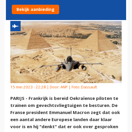
TRAINEN
Bekijk aanbieding
15 mei 2023 - 22:28 | Door:
ANP
| Foto: Dassault
PARIJS - Frankrijk is bereid Oekraïense piloten te
trainen om gevechtsvliegtuigen te besturen. De
Franse president Emmanuel Macron zegt dat ook
een aantal andere Europese landen daar klaar
voor is en hij "denkt" dat er ook over gesproken