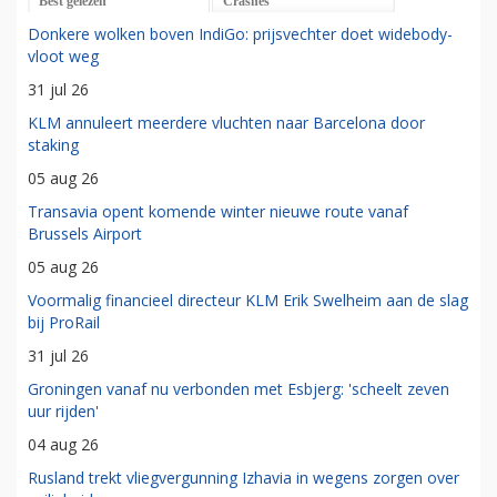
Best gelezen
Crashes
Donkere wolken boven IndiGo: prijsvechter doet widebody-
vloot weg
31 jul 26
KLM annuleert meerdere vluchten naar Barcelona door
staking
05 aug 26
Transavia opent komende winter nieuwe route vanaf
Brussels Airport
05 aug 26
Voormalig financieel directeur KLM Erik Swelheim aan de slag
bij ProRail
31 jul 26
Groningen vanaf nu verbonden met Esbjerg: 'scheelt zeven
uur rijden'
04 aug 26
Rusland trekt vliegvergunning Izhavia in wegens zorgen over