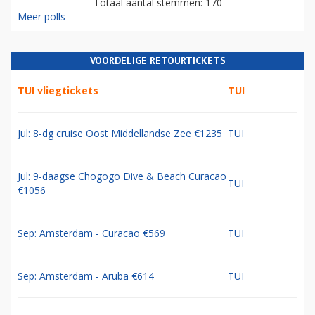
Totaal aantal stemmen: 170
Meer polls
VOORDELIGE RETOURTICKETS
TUI vliegtickets
TUI
Jul: 8-dg cruise Oost Middellandse Zee €1235
TUI
Jul: 9-daagse Chogogo Dive & Beach Curacao
TUI
€1056
Sep: Amsterdam - Curacao €569
TUI
Sep: Amsterdam - Aruba €614
TUI