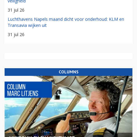
veiligheid
31 jul 26
Luchthavens Napels maand dicht voor onderhoud: KLM en
Transavia wijken uit
31 jul 26
COLUMNS