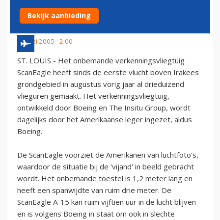
STRIJDKRACHTEN IN IRAK
Bekijk aanbieding
27 mei 2005 - 2:00
ST. LOUIS - Het onbemande verkenningsvliegtuig
ScanEagle heeft sinds de eerste vlucht boven Irakees
grondgebied in augustus vorig jaar al drieduizend
vlieguren gemaakt. Het verkenningsvliegtuig,
ontwikkeld door Boeing en The Insitu Group, wordt
dagelijks door het Amerikaanse leger ingezet, aldus
Boeing.
De ScanEagle voorziet de Amerikanen van luchtfoto's,
waardoor de situatie bij de 'vijand' in beeld gebracht
wordt. Het onbemande toestel is 1,2 meter lang en
heeft een spanwijdte van ruim drie meter. De
ScanEagle A-15 kan ruim vijftien uur in de lucht blijven
en is volgens Boeing in staat om ook in slechte