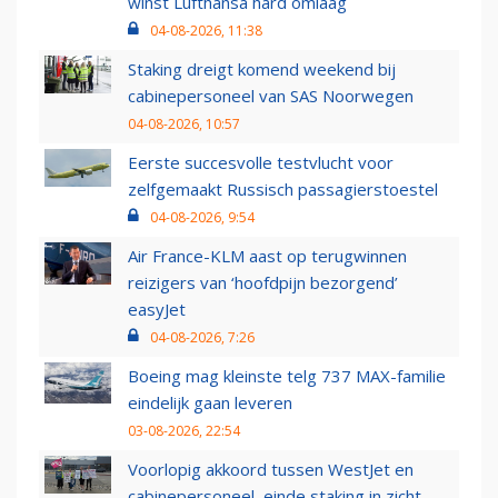
winst Lufthansa hard omlaag
04-08-2026, 11:38
Staking dreigt komend weekend bij
cabinepersoneel van SAS Noorwegen
04-08-2026, 10:57
Eerste succesvolle testvlucht voor
zelfgemaakt Russisch passagierstoestel
04-08-2026, 9:54
Air France-KLM aast op terugwinnen
reizigers van ‘hoofdpijn bezorgend’
easyJet
04-08-2026, 7:26
Boeing mag kleinste telg 737 MAX-familie
eindelijk gaan leveren
03-08-2026, 22:54
Voorlopig akkoord tussen WestJet en
cabinepersoneel, einde staking in zicht