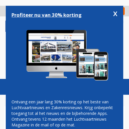
Overslaan
en
x
Digitaal Magazine
Registreer
Check in
naar
Profiteer nu van 30% korting
de
inhoud
gaan
Magazine
Podcasts
Vacatures
Toggl
naviga
Ontvang een jaar lang 30% korting op het beste van
Luchtvaartnieuws en Zakenreisnieuws. Krijg onbeperkt
toegang tot al het nieuws en de bijbehorende Apps.
ONBEMANDE SCANEAGLE
Ontvang tevens 12 maanden het Luchtvaartnieuws
POPULAIR BIJ AMERIKAANSE
Magazine in de mail of op de mat.