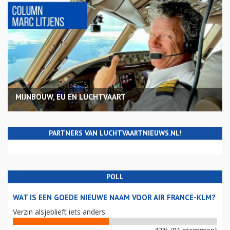
MIJNBOUW, EU EN LUCHTVAART
PARTNERS VAN LUCHTVAARTNIEUWS.NL!
POLL
WAT IS EEN GOEDE NIEUWE NAAM VOOR AIR FRANCE-KLM?
Verzin alsjeblieft iets anders