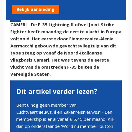
Bekijk aanbieding
8 september 2015 - 16:35 | Door:
onze redactie
CAMERI - De F-35 Lightning II ofwel Joint Strike
Fighter heeft maandag de eerste vlucht in Europa
voltooid. Het eerste door Finmeccanica-Alenia
Aermacchi gebouwde gevechtsvliegtuig van dit
type steeg op vanaf de Noord-Italiaanse
vliegbasis Cameri. Het was tevens de eerste
vlucht van de omstreden F-35 buiten de
Verenigde Staten.
Dit artikel verder lezen?
Bent u nog geen member van
Luchtvaartnieuws.nl en Zakenreisnieuws.nl? Een
membership is er al vanaf € 5,45 per maand. Klik
dan op onderstaande 'Word nu member' button