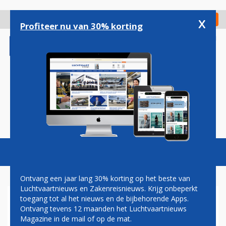
Overslaan
en
x
Digitaal Magazine
Registreer
Check in
naar
Profiteer nu van 30% korting
de
inhoud
gaan
Magazine
Podcasts
Vacatures
Toggl
naviga
Ontvang een jaar lang 30% korting op het beste van
Luchtvaartnieuws en Zakenreisnieuws. Krijg onbeperkt
toegang tot al het nieuws en de bijbehorende Apps.
SUCCESVOLLE EERSTE
Ontvang tevens 12 maanden het Luchtvaartnieuws
VLUCHT F-35 IN EUROPA
Magazine in de mail of op de mat.