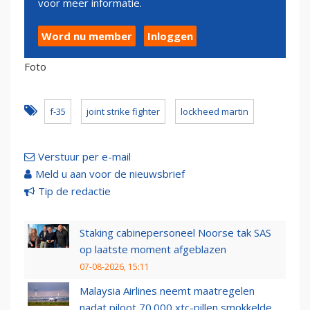
voor meer informatie.
Word nu member
Inloggen
Foto
f-35
joint strike fighter
lockheed martin
Verstuur per e-mail
Meld u aan voor de nieuwsbrief
Tip de redactie
Staking cabinepersoneel Noorse tak SAS
op laatste moment afgeblazen
07-08-2026, 15:11
Malaysia Airlines neemt maatregelen
nadat piloot 70.000 xtc-pillen smokkelde