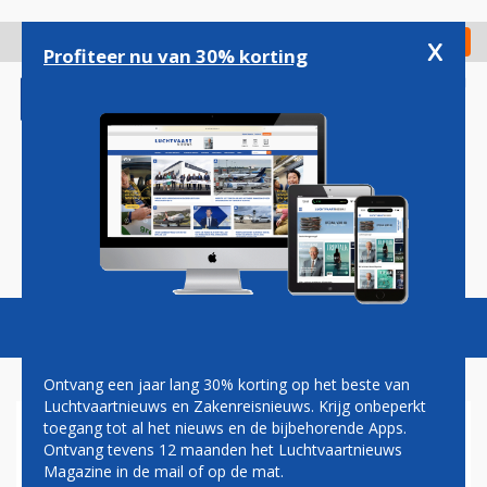
Overslaan
en
x
Digitaal Magazine
Registreer
Check in
naar
Profiteer nu van 30% korting
de
inhoud
gaan
Magazine
Podcasts
Vacatures
Toggl
naviga
Ontvang een jaar lang 30% korting op het beste van
Luchtvaartnieuws en Zakenreisnieuws. Krijg onbeperkt
toegang tot al het nieuws en de bijbehorende Apps.
SUCCESVOLLE EERSTE
Ontvang tevens 12 maanden het Luchtvaartnieuws
VLUCHT F-35 IN EUROPA
Magazine in de mail of op de mat.