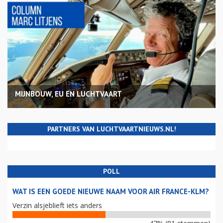
MIJNBOUW, EU EN LUCHTVAART
PARTNERS VAN LUCHTVAARTNIEUWS.NL!
POLL
WAT IS EEN GOEDE NIEUWE NAAM VOOR AIR FRANCE-KLM?
Verzin alsjeblieft iets anders