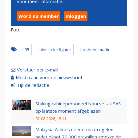
voor meer informatie.
Word nu member
Inloggen
Foto
f-35
joint strike fighter
lockheed martin
Verstuur per e-mail
Meld u aan voor de nieuwsbrief
Tip de redactie
Staking cabinepersoneel Noorse tak SAS
op laatste moment afgeblazen
07-08-2026, 15:11
Malaysia Airlines neemt maatregelen
nadat piloot 70.000 xtc-pillen smokkelde