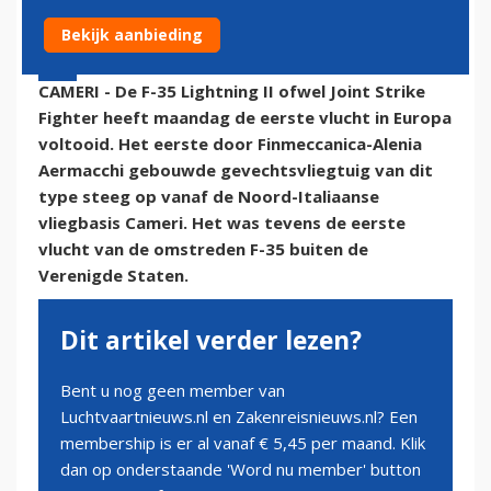
Bekijk aanbieding
8 september 2015 - 16:35 | Door:
onze redactie
CAMERI - De F-35 Lightning II ofwel Joint Strike
Fighter heeft maandag de eerste vlucht in Europa
voltooid. Het eerste door Finmeccanica-Alenia
Aermacchi gebouwde gevechtsvliegtuig van dit
type steeg op vanaf de Noord-Italiaanse
vliegbasis Cameri. Het was tevens de eerste
vlucht van de omstreden F-35 buiten de
Verenigde Staten.
Dit artikel verder lezen?
Bent u nog geen member van
Luchtvaartnieuws.nl en Zakenreisnieuws.nl? Een
membership is er al vanaf € 5,45 per maand. Klik
dan op onderstaande 'Word nu member' button