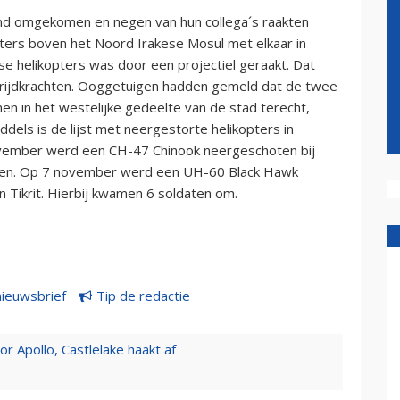
nd omgekomen en negen van hun collega´s raakten
ers boven het Noord Irakese Mosul met elkaar in
 helikopters was door een projectiel geraakt. Dat
trijdkrachten. Ooggetuigen hadden gemeld dat de twee
n in het westelijke gedeelte van de stad terecht,
els is de lijst met neergestorte helikopters in
ovember werd een CH-47 Chinook neergeschoten bij
leven. Op 7 november werd een UH-60 Black Hawk
 Tikrit. Hierbij kwamen 6 soldaten om.
nieuwsbrief
Tip de redactie
 Apollo, Castlelake haakt af