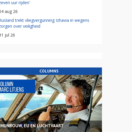
zeven uur rijden'
04 aug 26
Rusland trekt vliegvergunning Izhavia in wegens
zorgen over veiligheid
31 jul 26
COLUMNS
MIJNBOUW, EU EN LUCHTVAART