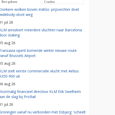
Best gelezen
Crashes
Donkere wolken boven IndiGo: prijsvechter doet
widebody-vloot weg
31 jul 26
KLM annuleert meerdere vluchten naar Barcelona
door staking
05 aug 26
Transavia opent komende winter nieuwe route
vanaf Brussels Airport
05 aug 26
KLM stelt eerste commerciële vlucht met Airbus
A350-900 uit
06 aug 26
Voormalig financieel directeur KLM Erik Swelheim
aan de slag bij ProRail
31 jul 26
Groningen vanaf nu verbonden met Esbjerg: 'scheelt