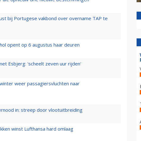
rust bij Portugese vakbond over overname TAP te
hol opent op 6 augustus haar deuren
t Esbjerg: 'scheelt zeven uur rijden'
 winter weer passagiersvluchten naar
ernood in: streep door vlootuitbreiding
ukken winst Lufthansa hard omlaag