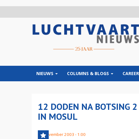
Overslaan
en
naar
de
inhoud
gaan
NIEUWS
COLUMNS & BLOGS
CAREER
12 DODEN NA BOTSING 2
IN MOSUL
15 november 2003 - 1:00