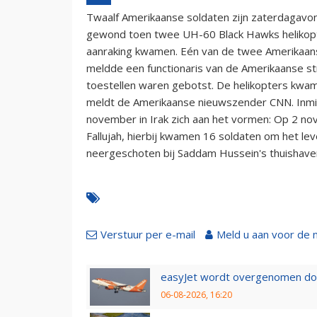
Twaalf Amerikaanse soldaten zijn zaterdagavo
gewond toen twee UH-60 Black Hawks helikopt
aanraking kwamen. Eén van de twee Amerikaanse
meldde een functionaris van de Amerikaanse s
toestellen waren gebotst. De helikopters kwame
meldt de Amerikaanse nieuwszender CNN. Inmidd
november in Irak zich aan het vormen: Op 2 n
Fallujah, hierbij kwamen 16 soldaten om het 
neergeschoten bij Saddam Hussein's thuishaven
Verstuur per e-mail
Meld u aan voor de 
easyJet wordt overgenomen door
06-08-2026, 16:20