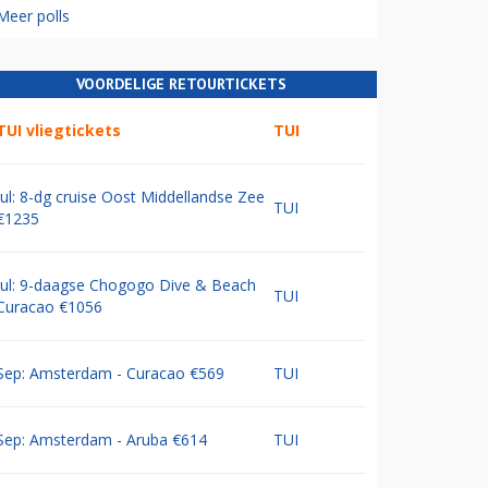
Meer polls
VOORDELIGE RETOURTICKETS
TUI vliegtickets
TUI
Jul: 8-dg cruise Oost Middellandse Zee
TUI
€1235
Jul: 9-daagse Chogogo Dive & Beach
TUI
Curacao €1056
Sep: Amsterdam - Curacao €569
TUI
Sep: Amsterdam - Aruba €614
TUI