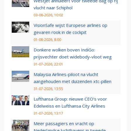
WestJet annuleert voor tweede dag op rij
vlucht naar Schiphol
03-08-2026, 10:02
VisionSafe wijst Europese airlines op
gevaren rook in de cockpit
01-08-2026, 8:00
Donkere wolken boven IndiGo:
prijsvechter doet widebody-vloot weg
31-07-2026, 22:01
Malaysia Airlines-piloot na vlucht
aangehouden met duizenden xtc-pillen
31-07-2026, 13:55
Lufthansa Group: nieuwe CEO’s voor
Edelweiss en Lufthansa City Airlines
31-07-2026, 13:17
Meer passagiers en vracht op
Nederlandse luchthavens in tweede