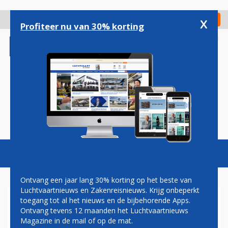
Overslaan
en
x
Digitaal Magazine
Registreer
Check in
naar
Profiteer nu van 30% korting
de
inhoud
gaan
Magazine
Podcasts
Vacatures
Toggl
naviga
Ontvang een jaar lang 30% korting op het beste van
Luchtvaartnieuws en Zakenreisnieuws. Krijg onbeperkt
toegang tot al het nieuws en de bijbehorende Apps.
ADVIES: GROEI OP
Ontvang tevens 12 maanden het Luchtvaartnieuws
EINDHOVEN AIRPORT NIET
Magazine in de mail of op de mat.