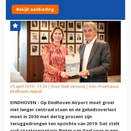
MEER CENTRAAL STELLEN
Bekijk aanbieding
25 april 2019 - 11:34 | Door:
Niek Vernooij
| Foto: Proefcasus
Eindhoven Airport
EINDHOVEN - Op Eindhoven Airport moet groei
niet langer centraal staan en de geluidsoverlast
moet in 2030 met dertig procent zijn
teruggedrongen ten opzichte van 2019. Dat stelt
oud-staatssecretaris Pieter van Geel voor in een