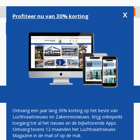
Overslaan
en
x
Digitaal Magazine
Registreer
Check in
naar
Profiteer nu van 30% korting
de
inhoud
gaan
Magazine
Podcasts
Vacatures
Toggl
naviga
Ontvang een jaar lang 30% korting op het beste van
Luchtvaartnieuws en Zakenreisnieuws. Krijg onbeperkt
toegang tot al het nieuws en de bijbehorende Apps.
PIETER VAN GEEL
Ontvang tevens 12 maanden het Luchtvaartnieuws
Magazine in de mail of op de mat.