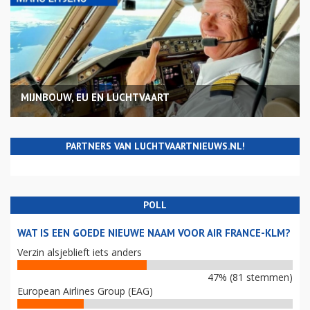
MIJNBOUW, EU EN LUCHTVAART
PARTNERS VAN LUCHTVAARTNIEUWS.NL!
POLL
WAT IS EEN GOEDE NIEUWE NAAM VOOR AIR FRANCE-KLM?
Verzin alsjeblieft iets anders
47% (81 stemmen)
European Airlines Group (EAG)