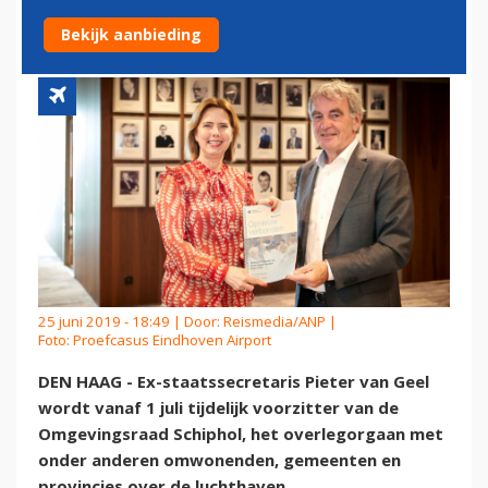
OMGEVINGSRAAD SCHIPHOL
Bekijk aanbieding
25 juni 2019 - 18:49 | Door:
Reismedia/ANP
|
Foto: Proefcasus Eindhoven Airport
DEN HAAG - Ex-staatssecretaris Pieter van Geel
wordt vanaf 1 juli tijdelijk voorzitter van de
Omgevingsraad Schiphol, het overlegorgaan met
onder anderen omwonenden, gemeenten en
provincies over de luchthaven.