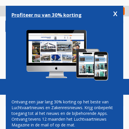
Overslaan
en
x
Digitaal Magazine
Registreer
Check in
naar
Profiteer nu van 30% korting
de
inhoud
gaan
Magazine
Podcasts
Vacatures
Toggl
naviga
Ontvang een jaar lang 30% korting op het beste van
Luchtvaartnieuws en Zakenreisnieuws. Krijg onbeperkt
toegang tot al het nieuws en de bijbehorende Apps.
VAN GEEL TIJDELIJK
Ontvang tevens 12 maanden het Luchtvaartnieuws
VOORZITTER
Magazine in de mail of op de mat.