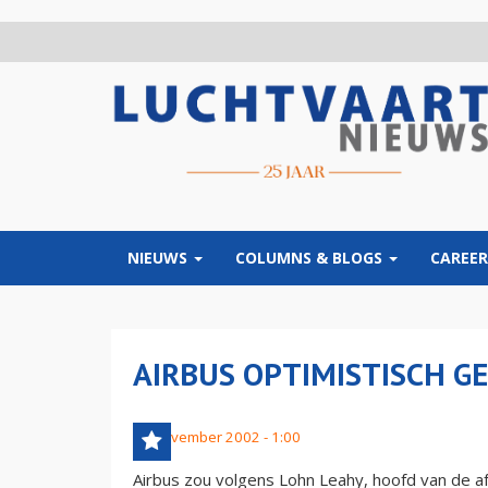
Overslaan
en
naar
de
inhoud
gaan
NIEUWS
COLUMNS & BLOGS
CAREER
AIRBUS OPTIMISTISCH G
22 november 2002 - 1:00
Airbus zou volgens Lohn Leahy, hoofd van de af