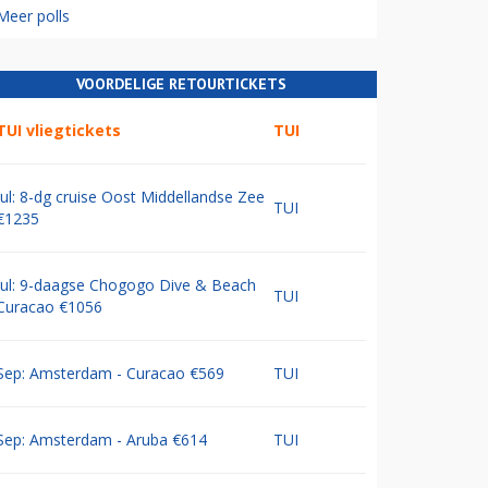
Meer polls
VOORDELIGE RETOURTICKETS
TUI vliegtickets
TUI
Jul: 8-dg cruise Oost Middellandse Zee
TUI
€1235
Jul: 9-daagse Chogogo Dive & Beach
TUI
Curacao €1056
Sep: Amsterdam - Curacao €569
TUI
Sep: Amsterdam - Aruba €614
TUI