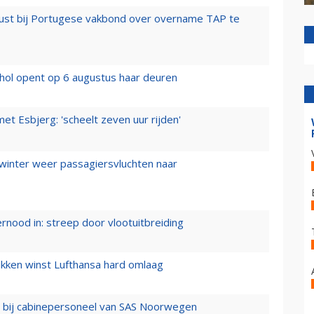
rust bij Portugese vakbond over overname TAP te
hol opent op 6 augustus haar deuren
t Esbjerg: 'scheelt zeven uur rijden'
 winter weer passagiersvluchten naar
ernood in: streep door vlootuitbreiding
ukken winst Lufthansa hard omlaag
 bij cabinepersoneel van SAS Noorwegen