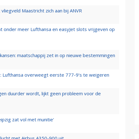
t vliegveld Maastricht zich aan bij ANVR
t onder meer Lufthansa en easyJet slots vrijgeven op
ansen: maatschappij zet in op nieuwe bestemmingen
er: Lufthansa overweegt eerste 777-9’s te weigeren
iegen duurder wordt, lijkt geen probleem voor de
ipzig zat vol met munitie'
lucht met Airbus A350-900 uit