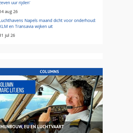
zeven uur rijden'
04 aug 26
Luchthavens Napels maand dicht voor onderhoud:
KLM en Transavia wijken uit
31 jul 26
COLUMNS
MIJNBOUW, EU EN LUCHTVAART