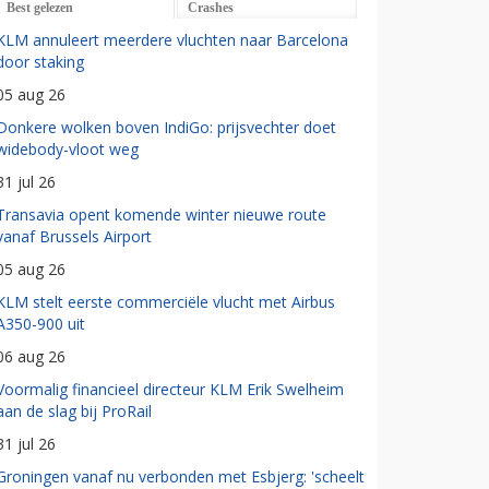
Best gelezen
Crashes
KLM annuleert meerdere vluchten naar Barcelona
door staking
05 aug 26
Donkere wolken boven IndiGo: prijsvechter doet
widebody-vloot weg
31 jul 26
Transavia opent komende winter nieuwe route
vanaf Brussels Airport
05 aug 26
KLM stelt eerste commerciële vlucht met Airbus
A350-900 uit
06 aug 26
Voormalig financieel directeur KLM Erik Swelheim
aan de slag bij ProRail
31 jul 26
Groningen vanaf nu verbonden met Esbjerg: 'scheelt