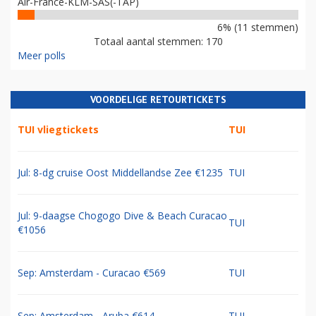
Air-France-KLM-SAS(-TAP)
6% (11 stemmen)
Totaal aantal stemmen: 170
Meer polls
VOORDELIGE RETOURTICKETS
TUI vliegtickets
TUI
Jul: 8-dg cruise Oost Middellandse Zee €1235
TUI
Jul: 9-daagse Chogogo Dive & Beach Curacao
TUI
€1056
Sep: Amsterdam - Curacao €569
TUI
Sep: Amsterdam - Aruba €614
TUI