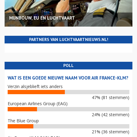
MIJNBOUW, EU EN LUCHTVAART
PARTNERS VAN LUCHTVAARTNIEUWS.NL!
POLL
WAT IS EEN GOEDE NIEUWE NAAM VOOR AIR FRANCE-KLM?
Verzin alsjeblieft iets anders
47% (81 stemmen)
European Airlines Group (EAG)
24% (42 stemmen)
The Blue Group
21% (36 stemmen)