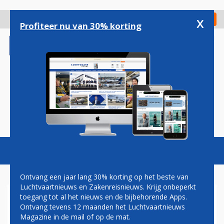
Overslaan
en
x
Digitaal Magazine
Registreer
Check in
naar
Profiteer nu van 30% korting
de
inhoud
gaan
Magazine
Podcasts
Vacatures
Toggl
naviga
Ontvang een jaar lang 30% korting op het beste van
Luchtvaartnieuws en Zakenreisnieuws. Krijg onbeperkt
toegang tot al het nieuws en de bijbehorende Apps.
BOEING BEVESTIGT:
Ontvang tevens 12 maanden het Luchtvaartnieuws
PRODUCTIE 787 IN EVERETT
Magazine in de mail of op de mat.