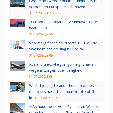
Gedeelde tweede plaats Schiphol als best
verbonden Europese luchthaven
31-07-2026, 10:37
LOT opent in maart 2027 nieuwe route
naar Hanoi
31-07-2026, 9:59
Voormalig financieel directeur KLM Erik
Swelheim aan de slag bij ProRail
31-07-2026, 9:09
Rusland trekt vliegvergunning Izhavia in
wegens zorgen over veiligheid
31-07-2026, 8:03
Wachttijd afgifte onderhoudslicenties
monteurs neemt af, maar krapte blijft
31-07-2026, 7:15
MAA houdt deur voor Ryanair en Wizz Air
open tijdens sluiting Charleroi Airport