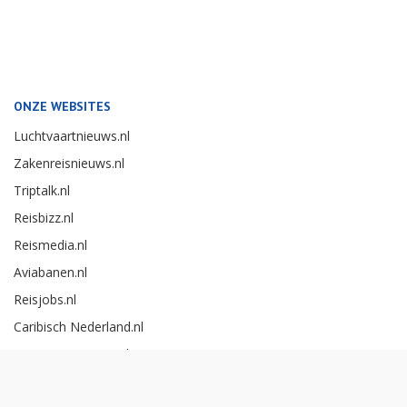
ONZE WEBSITES
Luchtvaartnieuws.nl
Zakenreisnieuws.nl
Triptalk.nl
Reisbizz.nl
Reismedia.nl
Aviabanen.nl
Reisjobs.nl
Caribisch Nederland.nl
Careerexperience.nl
Zakenreisawards.nl