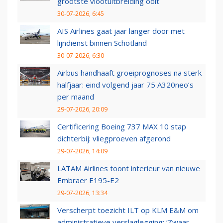
grootste vlootuitbreiding ooit
30-07-2026, 6:45
AIS Airlines gaat jaar langer door met
lijndienst binnen Schotland
30-07-2026, 6:30
Airbus handhaaft groeiprognoses na sterk
halfjaar: eind volgend jaar 75 A320neo’s
per maand
29-07-2026, 20:09
Certificering Boeing 737 MAX 10 stap
dichterbij: vliegproeven afgerond
29-07-2026, 14:09
LATAM Airlines toont interieur van nieuwe
Embraer E195-E2
29-07-2026, 13:34
Verscherpt toezicht ILT op KLM E&M om
administratieve verslaglegging: ‘Zwaar