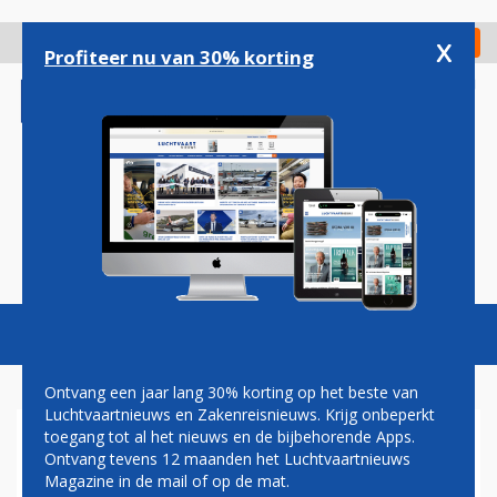
Overslaan
en
x
Digitaal Magazine
Registreer
Check in
naar
Profiteer nu van 30% korting
de
inhoud
gaan
Magazine
Podcasts
Vacatures
Toggl
naviga
Ontvang een jaar lang 30% korting op het beste van
Luchtvaartnieuws en Zakenreisnieuws. Krijg onbeperkt
toegang tot al het nieuws en de bijbehorende Apps.
DREAMLINER PASSEERT
Ontvang tevens 12 maanden het Luchtvaartnieuws
JUMBOJET
Magazine in de mail of op de mat.