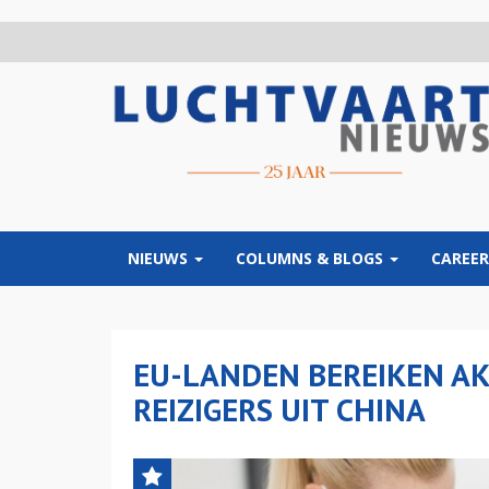
Overslaan
en
naar
de
inhoud
gaan
NIEUWS
COLUMNS & BLOGS
CAREER
EU-LANDEN BEREIKEN A
REIZIGERS UIT CHINA