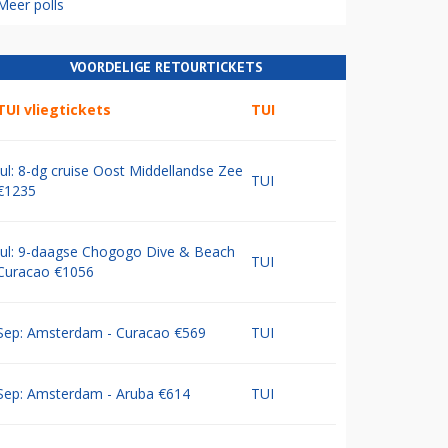
Meer polls
VOORDELIGE RETOURTICKETS
TUI vliegtickets
TUI
Jul: 8-dg cruise Oost Middellandse Zee
TUI
€1235
Jul: 9-daagse Chogogo Dive & Beach
TUI
Curacao €1056
Sep: Amsterdam - Curacao €569
TUI
Sep: Amsterdam - Aruba €614
TUI