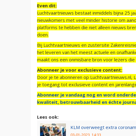
Even dit:
Luchtvaartnieuws bestaat inmiddels bijna 25 jaa
nieuwkomers met veel minder historie om aand
platforms te hebben die niet alleen nieuws bre
doen.
Bij Luchtvaartnieuws en zustersite Zakenreisn
het leveren van het meest actuele en onafhankel
maakt ons een onmisbare bron voor lezers die g
Abonneer je voor exclusieve content:
Door je te abonneren op Luchtvaartnieuws.nl, 
je toegang tot exclusieve content en jarenlang
Abonneer je vandaag nog en word onderde
kwaliteit, betrouwbaarheid en échte journa
Lees ook:
KLM overweegt extra coronama
03-01-2023, 14:33