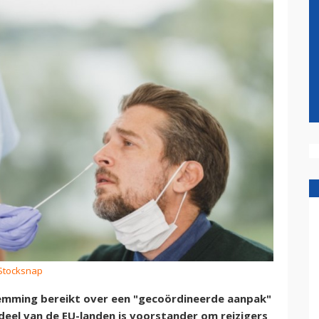
 Stocksnap
emming bereikt over een "gecoördineerde aanpak"
deel van de EU-landen is voorstander om reizigers