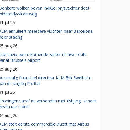
Donkere wolken boven IndiGo: prijsvechter doet
widebody-vloot weg
31 jul 26
KLM annuleert meerdere vluchten naar Barcelona
door staking
05 aug 26
Transavia opent komende winter nieuwe route
vanaf Brussels Airport
05 aug 26
Voormalig financieel directeur KLM Erik Swelheim
aan de slag bij ProRail
31 jul 26
Groningen vanaf nu verbonden met Esbjerg: 'scheelt
zeven uur rijden'
04 aug 26
KLM stelt eerste commerciële vlucht met Airbus
A350-900 uit