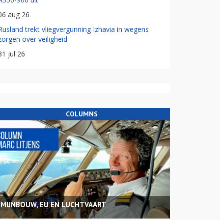
06 aug 26
Rusland trekt vliegvergunning Izhavia in wegens
zorgen over veiligheid
31 jul 26
COLUMNS
MIJNBOUW, EU EN LUCHTVAART