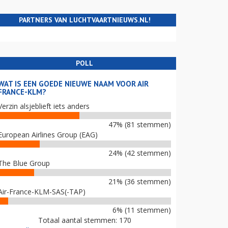
PARTNERS VAN LUCHTVAARTNIEUWS.NL!
POLL
WAT IS EEN GOEDE NIEUWE NAAM VOOR AIR
FRANCE-KLM?
Verzin alsjeblieft iets anders
47% (81 stemmen)
European Airlines Group (EAG)
24% (42 stemmen)
The Blue Group
21% (36 stemmen)
Air-France-KLM-SAS(-TAP)
6% (11 stemmen)
Totaal aantal stemmen: 170