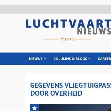
Overslaan
en
naar
de
inhoud
gaan
NIEUWS
COLUMNS & BLOGS
CAREER
GEGEVENS VLIEGTUIGPAS
DOOR OVERHEID