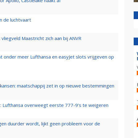
 Apollo, Castlelake haakt af
n de luchtvaart
t vliegveld Maastricht zich aan bij ANVR
t onder meer Lufthansa en easyJet slots vrijgeven op
ansen: maatschappij zet in op nieuwe bestemmingen
er: Lufthansa overweegt eerste 777-9’s te weigeren
iegen duurder wordt, lijkt geen probleem voor de