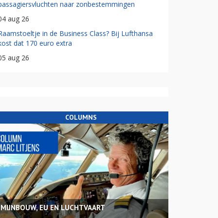
passagiersvluchten naar zonbestemmingen
04 aug 26
Raamstoeltje in de Business Class? Bij Lufthansa
kost dat 170 euro extra
05 aug 26
COLUMNS
MIJNBOUW, EU EN LUCHTVAART