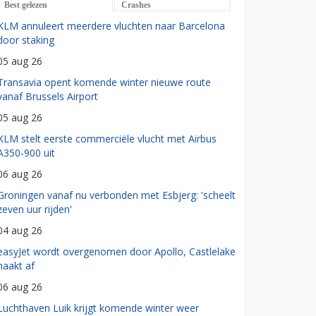
Best gelezen
Crashes
KLM annuleert meerdere vluchten naar Barcelona
door staking
05 aug 26
Transavia opent komende winter nieuwe route
vanaf Brussels Airport
05 aug 26
KLM stelt eerste commerciële vlucht met Airbus
A350-900 uit
06 aug 26
Groningen vanaf nu verbonden met Esbjerg: 'scheelt
zeven uur rijden'
04 aug 26
easyJet wordt overgenomen door Apollo, Castlelake
haakt af
06 aug 26
Luchthaven Luik krijgt komende winter weer