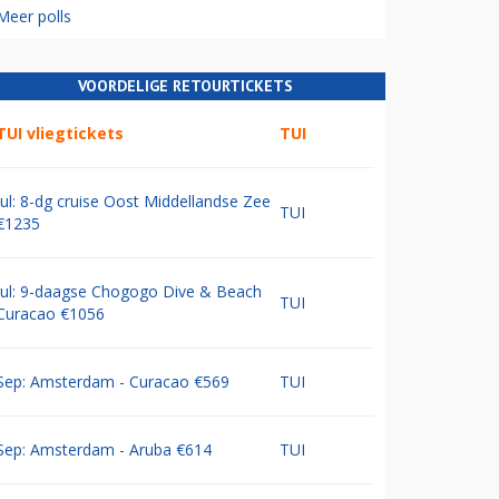
Meer polls
VOORDELIGE RETOURTICKETS
TUI vliegtickets
TUI
Jul: 8-dg cruise Oost Middellandse Zee
TUI
€1235
Jul: 9-daagse Chogogo Dive & Beach
TUI
Curacao €1056
Sep: Amsterdam - Curacao €569
TUI
Sep: Amsterdam - Aruba €614
TUI