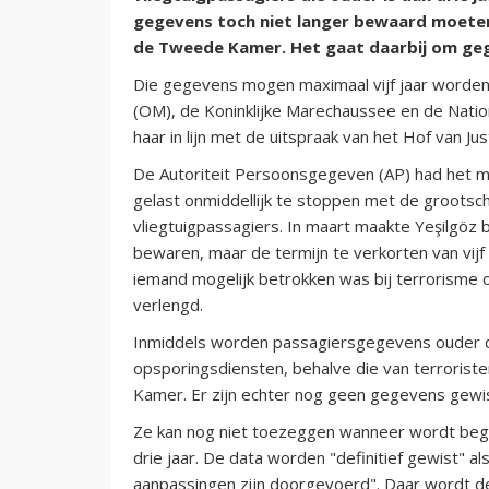
gegevens toch niet langer bewaard moeten bl
de Tweede Kamer. Het gaat daarbij om gege
Die gegevens mogen maximaal vijf jaar worden
(OM), de Koninklijke Marechaussee en de Nationa
haar in lijn met de uitspraak van het Hof van Ju
De Autoriteit Persoonsgegeven (AP) had het min
gelast onmiddellijk te stoppen met de grootsc
vliegtuigpassagiers. In maart maakte Yeşilgöz 
bewaren, maar de termijn te verkorten van vijf n
iemand mogelijk betrokken was bij terrorisme o
verlengd.
Inmiddels worden passagiersgegevens ouder da
opsporingsdiensten, behalve die van terroristen
Kamer. Er zijn echter nog geen gegevens gewis
Ze kan nog niet toezeggen wanneer wordt beg
drie jaar. De data worden "definitief gewist" a
aanpassingen zijn doorgevoerd". Daar wordt de 