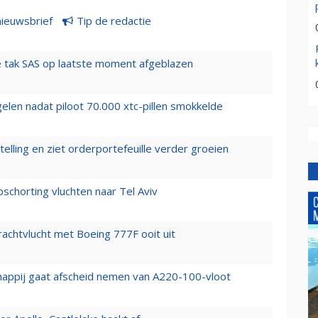
nieuwsbrief
Tip de redactie
 tak SAS op laatste moment afgeblazen
elen nadat piloot 70.000 xtc-pillen smokkelde
elling en ziet orderportefeuille verder groeien
chorting vluchten naar Tel Aviv
vrachtvlucht met Boeing 777F ooit uit
happij gaat afscheid nemen van A220-100-vloot