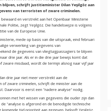
ijven, schrijft justitieminister Dilan Yeşilgöz aan
vens van terroristen of zware criminelen.
 bewaard en verstrekt aan het Openbaar Ministerie
le Politie, zegt Yeşilgöz. Die handelswijze is volgens
stitie van de Europese Unie.
isterie, mede op basis van die uitspraak, eind februari
halige verwerking van gegevens van
bekend de gegevens van vliegtuigpassagiers te blijven
aar drie jaar. Als er in die drie jaar bewijs komt dat
f zware misdaad, wordt de termijn alsnog naar vijf jaar
n drie jaar niet meer verstrekt aan de
 of zware criminelen, schrijft de minister aan de
t. Daarvoor is eerst een "nadere analyse" nodig.
onnen met het wissen van gegevens die ouder zijn dan
ls de "analyse is afgerond en de benodigde technische
komende tijd prioriteit aan gegeven, belooft Yeşilgöz.