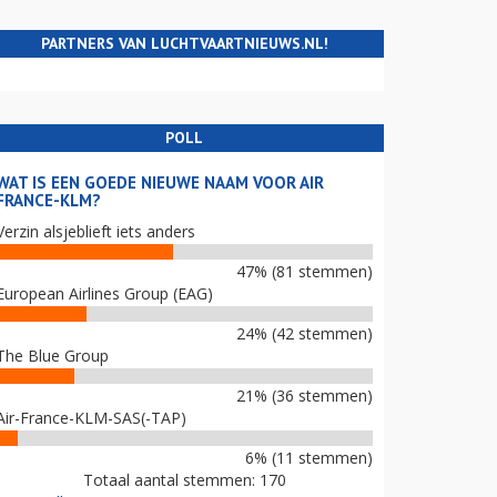
PARTNERS VAN LUCHTVAARTNIEUWS.NL!
POLL
WAT IS EEN GOEDE NIEUWE NAAM VOOR AIR
FRANCE-KLM?
Verzin alsjeblieft iets anders
47% (81 stemmen)
European Airlines Group (EAG)
24% (42 stemmen)
The Blue Group
21% (36 stemmen)
Air-France-KLM-SAS(-TAP)
6% (11 stemmen)
Totaal aantal stemmen: 170