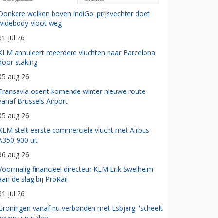
Donkere wolken boven IndiGo: prijsvechter doet
widebody-vloot weg
31 jul 26
KLM annuleert meerdere vluchten naar Barcelona
door staking
05 aug 26
Transavia opent komende winter nieuwe route
vanaf Brussels Airport
05 aug 26
KLM stelt eerste commerciële vlucht met Airbus
A350-900 uit
06 aug 26
Voormalig financieel directeur KLM Erik Swelheim
aan de slag bij ProRail
31 jul 26
Groningen vanaf nu verbonden met Esbjerg: 'scheelt
zeven uur rijden'