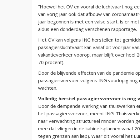
“Hoewel het OV en vooral de luchtvaart nog ee
van vorig jaar ook dat afbouw van coronamaatr
jaar begonnen is met een valse start, is er m
aldus een donderdag verschenen rapportage.
Het OV kan volgens ING herstellen tot gemidde
passagiersluchtvaart kan vanaf dit voorjaar va
vakantieverkeer voorop, maar blijft over heel 2
70 procent).
Door de blijvende effecten van de pandemie op 
passagiersvervoer volgens ING voorlopig nog niet
wachten.
Volledig herstel passagiersvervoer is nog 
Door de dempende werking van thuiswerken en 
het passagiersvervoer, meent ING. Thuiswerkers
naar verwachting structureel minder worden ged
mee dat vliegen in de kabinetsplannen vanaf 20
tegen grenzen aan liep). Waar dit vooral het Eu