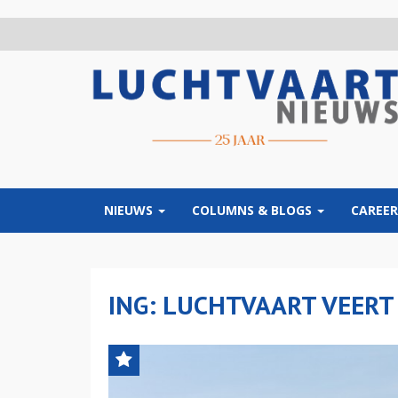
Overslaan
en
naar
de
inhoud
gaan
NIEUWS
COLUMNS & BLOGS
CAREER
ING: LUCHTVAART VEERT 