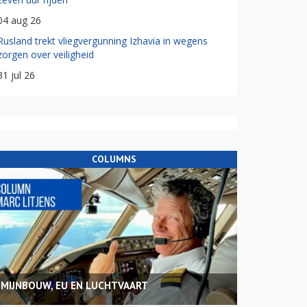
04 aug 26
Rusland trekt vliegvergunning Izhavia in wegens
zorgen over veiligheid
31 jul 26
COLUMNS
MIJNBOUW, EU EN LUCHTVAART