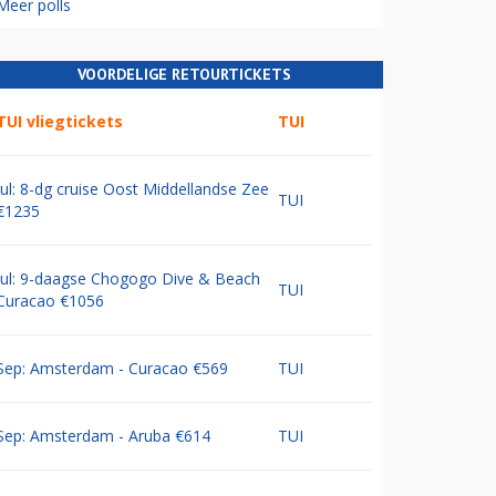
Meer polls
VOORDELIGE RETOURTICKETS
TUI vliegtickets
TUI
Jul: 8-dg cruise Oost Middellandse Zee
TUI
€1235
Jul: 9-daagse Chogogo Dive & Beach
TUI
Curacao €1056
Sep: Amsterdam - Curacao €569
TUI
Sep: Amsterdam - Aruba €614
TUI