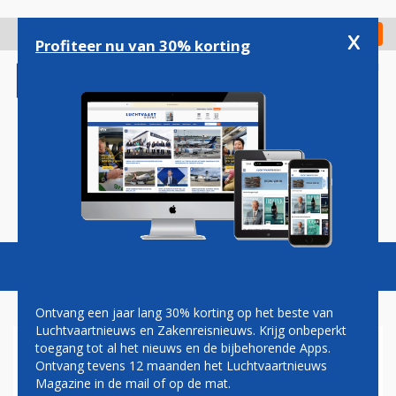
Overslaan
en
x
Digitaal Magazine
Registreer
Check in
naar
Profiteer nu van 30% korting
de
inhoud
gaan
Magazine
Podcasts
Vacatures
Toggl
naviga
Ontvang een jaar lang 30% korting op het beste van
Luchtvaartnieuws en Zakenreisnieuws. Krijg onbeperkt
toegang tot al het nieuws en de bijbehorende Apps.
KABINET GEEFT NOG GEEN
Ontvang tevens 12 maanden het Luchtvaartnieuws
DUIDELIJKHEID OVER
Magazine in de mail of op de mat.