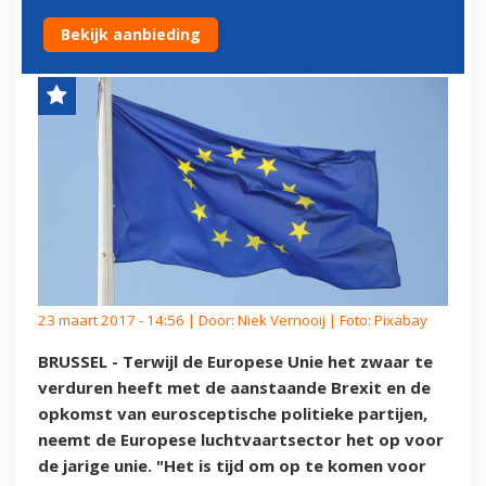
EUROPESE UNIE
Bekijk aanbieding
23 maart 2017 - 14:56 | Door:
Niek Vernooij
| Foto: Pixabay
BRUSSEL - Terwijl de Europese Unie het zwaar te
verduren heeft met de aanstaande Brexit en de
opkomst van eurosceptische politieke partijen,
neemt de Europese luchtvaartsector het op voor
de jarige unie. "Het is tijd om op te komen voor