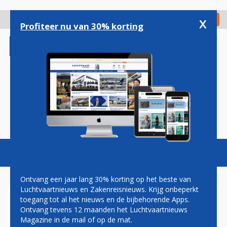
Overslaan
en
x
Digitaal Magazine
Registreer
Check in
naar
Profiteer nu van 30% korting
de
inhoud
gaan
Magazine
Podcasts
Vacatures
Toggl
naviga
Ontvang een jaar lang 30% korting op het beste van
Luchtvaartnieuws en Zakenreisnieuws. Krijg onbeperkt
toegang tot al het nieuws en de bijbehorende Apps.
LUCHTVAART NEEMT HET OP
Ontvang tevens 12 maanden het Luchtvaartnieuws
VOOR BEKRITISEERDE
Magazine in de mail of op de mat.