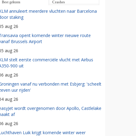
Best gelezen
Crashes
KLM annuleert meerdere vluchten naar Barcelona
door staking
05 aug 26
Transavia opent komende winter nieuwe route
vanaf Brussels Airport
05 aug 26
KLM stelt eerste commerciële vlucht met Airbus
A350-900 uit
06 aug 26
Groningen vanaf nu verbonden met Esbjerg: 'scheelt
zeven uur rijden'
04 aug 26
easyJet wordt overgenomen door Apollo, Castlelake
haakt af
06 aug 26
Luchthaven Luik krijgt komende winter weer