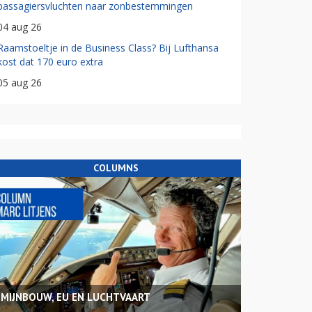
passagiersvluchten naar zonbestemmingen
04 aug 26
Raamstoeltje in de Business Class? Bij Lufthansa
kost dat 170 euro extra
05 aug 26
COLUMNS
MIJNBOUW, EU EN LUCHTVAART