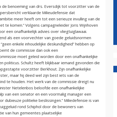
 de benoeming van drs. Eversdijk tot voorzitter van de
persbericht verklaarde Milieudefensie dat
 ambitie meer heeft om tot een serieuze invulling van de
wet te komen.” Volgens campagneleider Joris Wijnhoven
r een onafhankelijk advies over vliegtuiglawaai.
ekend als een voorvechter van goede geluidsnormen
e “geen enkele inhoudelijke deskundigheid” hebben op
e noemt de commissie dan ook een
ommissie moet geleid worden door een onafhankelijke
 politicus. Schultz heeft blijkbaar iemand gevonden die
opgestapte voorzitter Berkhout. Zijn onafhankelijke
ter, maar hij deed wel zijn best iets van de
eind te houden. Het werk van de commissie dreigt nu
inister Netelenbos beloofde een onafhankelijke
ulp van een senator en een voormalig manager een
dubieuze politieke beslissingen.” Miliedefensie is van
gtuiggeluid rond Schiphol door de bewoners van
e van hun gemeentes plaatselijke