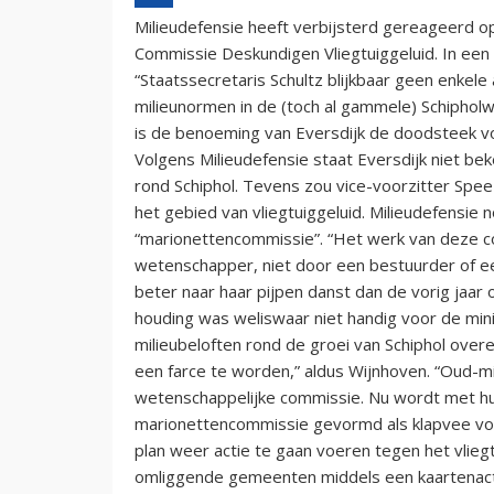
Milieudefensie heeft verbijsterd gereageerd op
Commissie Deskundigen Vliegtuiggeluid. In een 
“Staatssecretaris Schultz blijkbaar geen enkele
milieunormen in de (toch al gammele) Schiphol
is de benoeming van Eversdijk de doodsteek voo
Volgens Milieudefensie staat Eversdijk niet b
rond Schiphol. Tevens zou vice-voorzitter Spe
het gebied van vliegtuiggeluid. Milieudefensi
“marionettencommissie”. “Het werk van deze c
wetenschapper, niet door een bestuurder of een
beter naar haar pijpen danst dan de vorig jaar 
houding was weliswaar niet handig voor de minis
milieubeloften rond de groei van Schiphol over
een farce te worden,” aldus Wijnhoven. “Oud-m
wetenschappelijke commissie. Nu wordt met h
marionettencommissie gevormd als klapvee voor 
plan weer actie te gaan voeren tegen het vlie
omliggende gemeenten middels een kaartenacti