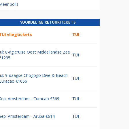
Meer polls
VOORDELIGE RETOURTICKETS
TUI vliegtickets
TUI
Jul: 8-dg cruise Oost Middellandse Zee
TUI
€1235
Jul: 9-daagse Chogogo Dive & Beach
TUI
Curacao €1056
Sep: Amsterdam - Curacao €569
TUI
Sep: Amsterdam - Aruba €614
TUI