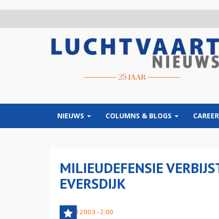
Overslaan
en
naar
de
inhoud
gaan
NIEUWS
COLUMNS & BLOGS
CAREER
MILIEUDEFENSIE VERBIJ
EVERSDIJK
2 april 2003 - 2:00