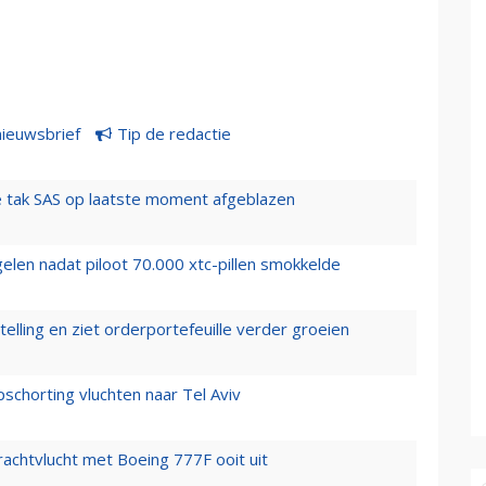
nieuwsbrief
Tip de redactie
 tak SAS op laatste moment afgeblazen
elen nadat piloot 70.000 xtc-pillen smokkelde
elling en ziet orderportefeuille verder groeien
chorting vluchten naar Tel Aviv
vrachtvlucht met Boeing 777F ooit uit