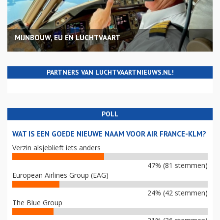
MIJNBOUW, EU EN LUCHTVAART
PARTNERS VAN LUCHTVAARTNIEUWS.NL!
POLL
WAT IS EEN GOEDE NIEUWE NAAM VOOR AIR FRANCE-KLM?
Verzin alsjeblieft iets anders
47% (81 stemmen)
European Airlines Group (EAG)
24% (42 stemmen)
The Blue Group