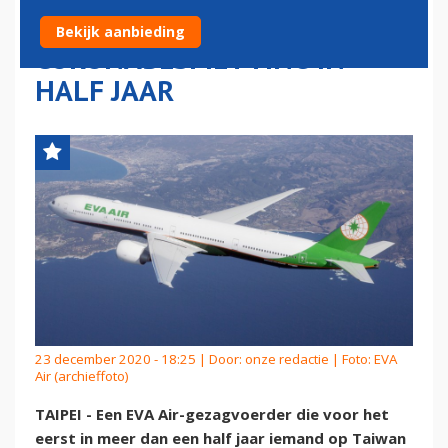
TAIWANESE
Bekijk aanbieding
CORONABESMETTING IN
HALF JAAR
23 december 2020 - 18:25 | Door:
onze redactie
| Foto: EVA
Air (archieffoto)
TAIPEI - Een EVA Air-gezagvoerder die voor het
eerst in meer dan een half jaar iemand op Taiwan