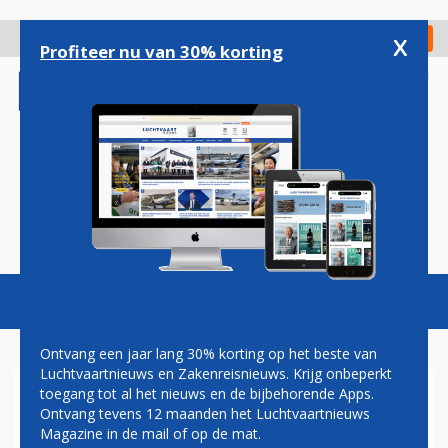
Overslaan
en
x
Digitaal Magazine
Registreer
Check in
naar
Profiteer nu van 30% korting
de
inhoud
gaan
Magazine
Podcasts
Vacatures
Toggl
naviga
Ontvang een jaar lang 30% korting op het beste van
Luchtvaartnieuws en Zakenreisnieuws. Krijg onbeperkt
toegang tot al het nieuws en de bijbehorende Apps.
ONEERLIJKE EVA AIR-PILOOT
Ontvang tevens 12 maanden het Luchtvaartnieuws
ONTSLAGEN NA EERSTE
Magazine in de mail of op de mat.