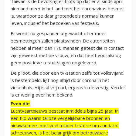
Taiwan is de bevolking er trots op dat er al sinds april
niemand meer in het land met het coronavirus besmet
is, waardoor ze daar grotendeels normaal kunnen
leven, inclusief het bezoeken van festivals.
Er wordt nu gespannen afgewacht of er meer
besmettingen zullen plaatsvinden. De autoriteiten
hebben al meer dan 170 mensen getest die in contact
zijn geweest met de vrouw, en dat heeft vooralsnog
geen positieve testuitslagen opgeleverd.
De piloot, die door een tv-station zelfs tot volksvijand
is bestempeld, ligt nog altijd door corona in het
ziekenhuis. Hij is al vrij oud, ergens in de zestig. Verder
is er weinig over hem bekend.
Even dit:
Luchtvaartnieuws bestaat inmiddels bijna 25 jaar. In
een tijd waarin talloze vergelijkbare bronnen en
nieuwkomers met veel minder historie om aandacht
schreeuwen, is het belangrijk om betrouwbare