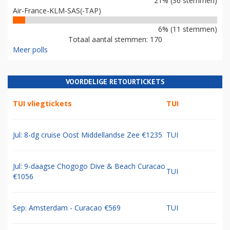
21% (36 stemmen)
Air-France-KLM-SAS(-TAP)
6% (11 stemmen)
Totaal aantal stemmen: 170
Meer polls
VOORDELIGE RETOURTICKETS
TUI vliegtickets
TUI
Jul: 8-dg cruise Oost Middellandse Zee €1235
TUI
Jul: 9-daagse Chogogo Dive & Beach Curacao
TUI
€1056
Sep: Amsterdam - Curacao €569
TUI