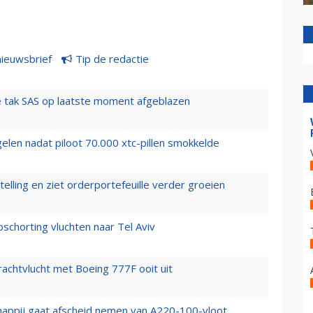
nieuwsbrief
Tip de redactie
 tak SAS op laatste moment afgeblazen
elen nadat piloot 70.000 xtc-pillen smokkelde
elling en ziet orderportefeuille verder groeien
chorting vluchten naar Tel Aviv
vrachtvlucht met Boeing 777F ooit uit
happij gaat afscheid nemen van A220-100-vloot