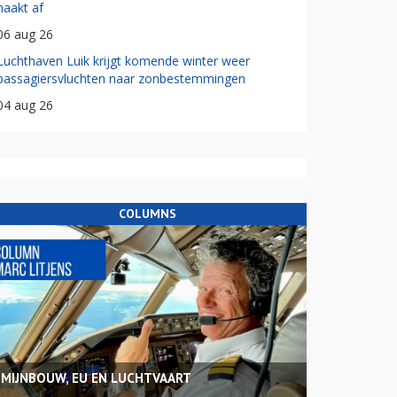
haakt af
06 aug 26
Luchthaven Luik krijgt komende winter weer
passagiersvluchten naar zonbestemmingen
04 aug 26
COLUMNS
MIJNBOUW, EU EN LUCHTVAART