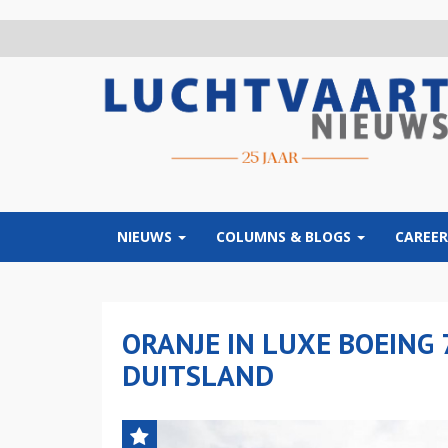
Overslaan
en
naar
de
inhoud
gaan
NIEUWS
COLUMNS & BLOGS
CAREER
ORANJE IN LUXE BOEING 
DUITSLAND