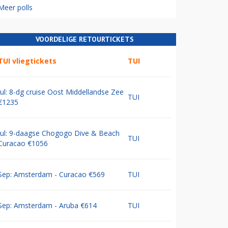
Meer polls
VOORDELIGE RETOURTICKETS
TUI vliegtickets
TUI
Jul: 8-dg cruise Oost Middellandse Zee
TUI
€1235
Jul: 9-daagse Chogogo Dive & Beach
TUI
Curacao €1056
Sep: Amsterdam - Curacao €569
TUI
Sep: Amsterdam - Aruba €614
TUI