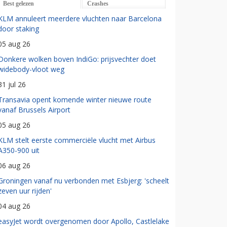
Best gelezen
Crashes
KLM annuleert meerdere vluchten naar Barcelona
door staking
05 aug 26
Donkere wolken boven IndiGo: prijsvechter doet
widebody-vloot weg
31 jul 26
Transavia opent komende winter nieuwe route
vanaf Brussels Airport
05 aug 26
KLM stelt eerste commerciële vlucht met Airbus
A350-900 uit
06 aug 26
Groningen vanaf nu verbonden met Esbjerg: 'scheelt
zeven uur rijden'
04 aug 26
easyJet wordt overgenomen door Apollo, Castlelake