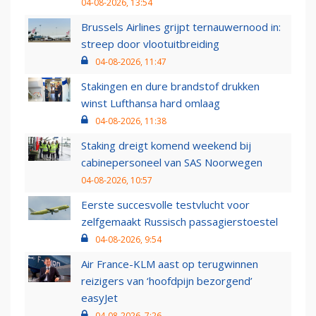
04-08-2026, 13:54
Brussels Airlines grijpt ternauwernood in:
streep door vlootuitbreiding
04-08-2026, 11:47
Stakingen en dure brandstof drukken
winst Lufthansa hard omlaag
04-08-2026, 11:38
Staking dreigt komend weekend bij
cabinepersoneel van SAS Noorwegen
04-08-2026, 10:57
Eerste succesvolle testvlucht voor
zelfgemaakt Russisch passagierstoestel
04-08-2026, 9:54
Air France-KLM aast op terugwinnen
reizigers van ‘hoofdpijn bezorgend’
easyJet
04-08-2026, 7:26