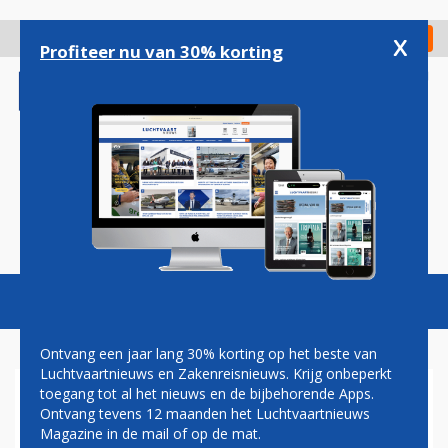
Overslaan
en
x
Digitaal Magazine
Registreer
Check in
naar
Profiteer nu van 30% korting
de
inhoud
gaan
Magazine
Podcasts
Vacatures
Toggl
naviga
Ontvang een jaar lang 30% korting op het beste van
Luchtvaartnieuws en Zakenreisnieuws. Krijg onbeperkt
toegang tot al het nieuws en de bijbehorende Apps.
PLAN VOOR NIEUWE
Ontvang tevens 12 maanden het Luchtvaartnieuws
INDELING NEDERLANDS
Magazine in de mail of op de mat.