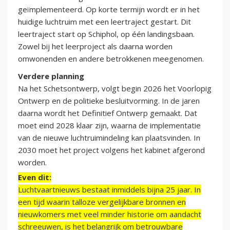
geïmplementeerd. Op korte termijn wordt er in het
huidige luchtruim met een leertraject gestart. Dit
leertraject start op Schiphol, op één landingsbaan.
Zowel bij het leerproject als daarna worden
omwonenden en andere betrokkenen meegenomen.
Verdere planning
Na het Schetsontwerp, volgt begin 2026 het Voorlopig
Ontwerp en de politieke besluitvorming. In de jaren
daarna wordt het Definitief Ontwerp gemaakt. Dat
moet eind 2028 klaar zijn, waarna de implementatie
van de nieuwe luchtruimindeling kan plaatsvinden. In
2030 moet het project volgens het kabinet afgerond
worden.
Even dit:
Luchtvaartnieuws bestaat inmiddels bijna 25 jaar. In
een tijd waarin talloze vergelijkbare bronnen en
nieuwkomers met veel minder historie om aandacht
schreeuwen, is het belangrijk om betrouwbare