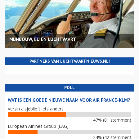
MIJNBOUW, EU EN LUCHTVAART
PARTNERS VAN LUCHTVAARTNIEUWS.NL!
POLL
WAT IS EEN GOEDE NIEUWE NAAM VOOR AIR FRANCE-KLM?
Verzin alsjeblieft iets anders
47% (81 stemmen)
European Airlines Group (EAG)
24% (42 stemmen)