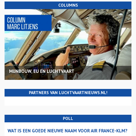
COLUMNS
MIJNBOUW, EU EN LUCHTVAART
PARTNERS VAN LUCHTVAARTNIEUWS.NL!
POLL
WAT IS EEN GOEDE NIEUWE NAAM VOOR AIR FRANCE-KLM?