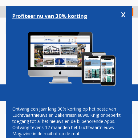
Overslaan
en
x
Digitaal Magazine
Registreer
Check in
naar
Profiteer nu van 30% korting
de
inhoud
gaan
Magazine
Podcasts
Vacatures
Toggl
naviga
Ontvang een jaar lang 30% korting op het beste van
Luchtvaartnieuws en Zakenreisnieuws. Krijg onbeperkt
toegang tot al het nieuws en de bijbehorende Apps.
THAILAND VERBIEDT NOG
Ontvang tevens 12 maanden het Luchtvaartnieuws
ANDERHALVE WEEK
Magazine in de mail of op de mat.