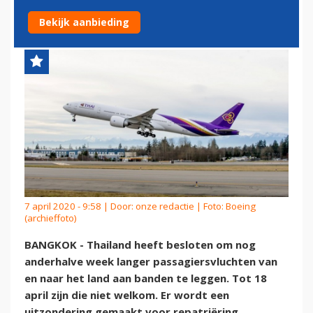
INTERNATIONALE VLUCHTEN
Bekijk aanbieding
7 april 2020 - 9:58 | Door:
onze redactie
| Foto: Boeing
(archieffoto)
BANGKOK - Thailand heeft besloten om nog
anderhalve week langer passagiersvluchten van
en naar het land aan banden te leggen. Tot 18
april zijn die niet welkom. Er wordt een
uitzondering gemaakt voor repatriëring,