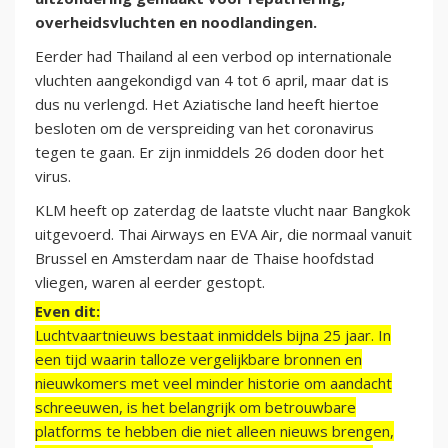
overheidsvluchten en noodlandingen.
Eerder had Thailand al een verbod op internationale
vluchten aangekondigd van 4 tot 6 april, maar dat is
dus nu verlengd. Het Aziatische land heeft hiertoe
besloten om de verspreiding van het coronavirus
tegen te gaan. Er zijn inmiddels 26 doden door het
virus.
KLM heeft op zaterdag de laatste vlucht naar Bangkok
uitgevoerd. Thai Airways en EVA Air, die normaal vanuit
Brussel en Amsterdam naar de Thaise hoofdstad
vliegen, waren al eerder gestopt.
Even dit:
Luchtvaartnieuws bestaat inmiddels bijna 25 jaar. In
een tijd waarin talloze vergelijkbare bronnen en
nieuwkomers met veel minder historie om aandacht
schreeuwen, is het belangrijk om betrouwbare
platforms te hebben die niet alleen nieuws brengen,