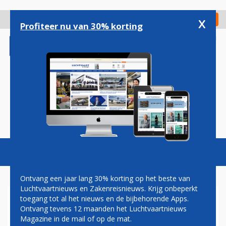
Overslaan
en
x
Digitaal Magazine
Registreer
Check in
naar
Profiteer nu van 30% korting
de
inhoud
gaan
Magazine
Podcasts
Vacatures
Toggl
naviga
Ontvang een jaar lang 30% korting op het beste van
Luchtvaartnieuws en Zakenreisnieuws. Krijg onbeperkt
toegang tot al het nieuws en de bijbehorende Apps.
TIMMERMANS EN RUTTE
Ontvang tevens 12 maanden het Luchtvaartnieuws
'FURIEUS' OVER WEGHALEN
Magazine in de mail of op de mat.