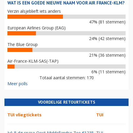
WAT IS EEN GOEDE NIEUWE NAAM VOOR AIR FRANCE-KLM?
Verzin alsjeblieft iets anders
47% (81 stemmen)
European Airlines Group (EAG)
24% (42 stemmen)
The Blue Group
21% (36 stemmen)
Air-France-KLM-SAS(-TAP)
6% (11 stemmen)
Totaal aantal stemmen: 170
Meer polls
VOORDELIGE RETOURTICKETS
TUI vliegtickets
TUI
Jul: 8-dg cruise Oost Middellandse Zee €1235
TUI