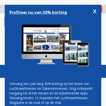
Overslaan
en
x
Digitaal Magazine
Registreer
Check in
naar
Profiteer nu van 30% korting
de
inhoud
gaan
Magazine
Podcasts
Vacatures
Toggl
naviga
Ontvang een jaar lang 30% korting op het beste van
Luchtvaartnieuws en Zakenreisnieuws. Krijg onbeperkt
toegang tot al het nieuws en de bijbehorende Apps.
VIETNAM WIL
Ontvang tevens 12 maanden het Luchtvaartnieuws
INTERNATIONALE VLUCHTEN
Magazine in de mail of op de mat.