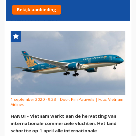
MEDIO SEPTEMBER
Bekijk aanbieding
HERVATTEN
1 september 2020 - 9:23 | Door:
Pim Pauwels
| Foto: Vietnam
Airlines
HANOI - Vietnam werkt aan de hervatting van
internationale commerciële vluchten. Het land
schortte op 1 april alle internationale