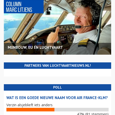
MIJNBOUW, EU EN LUCHTVAART
PARTNERS VAN LUCHTVAARTNIEUWS.NL!
POLL
WAT IS EEN GOEDE NIEUWE NAAM VOOR AIR FRANCE-KLM?
Verzin alsjeblieft iets anders
47% (81 stemmen)