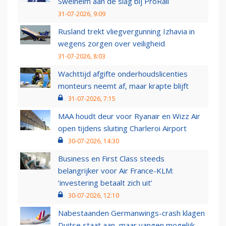
Swelheim aan de slag bij ProRail
31-07-2026, 9:09
Rusland trekt vliegvergunning Izhavia in
wegens zorgen over veiligheid
31-07-2026, 8:03
Wachttijd afgifte onderhoudslicenties
monteurs neemt af, maar krapte blijft
31-07-2026, 7:15
MAA houdt deur voor Ryanair en Wizz Air
open tijdens sluiting Charleroi Airport
30-07-2026, 14:30
Business en First Class steeds
belangrijker voor Air France-KLM:
‘investering betaalt zich uit’
30-07-2026, 12:10
Nabestaanden Germanwings-crash klagen
Duitse staat aan, maar vangen mogelijk