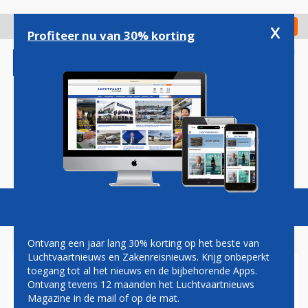
Overslaan
en
x
Digitaal Magazine
Registreer
Check in
naar
Profiteer nu van 30% korting
de
inhoud
gaan
Magazine
Podcasts
Vacatures
Toggl
naviga
Ontvang een jaar lang 30% korting op het beste van
Luchtvaartnieuws en Zakenreisnieuws. Krijg onbeperkt
toegang tot al het nieuws en de bijbehorende Apps.
VLIEGTICKETS 45 PROCENT
Ontvang tevens 12 maanden het Luchtvaartnieuws
DUURDER DAN VORIG JAAR,
Magazine in de mail of op de mat.