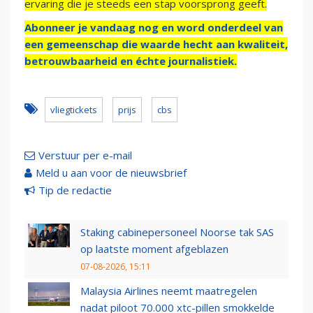
ervaring die je steeds een stap voorsprong geeft.
Abonneer je vandaag nog en word onderdeel van
een gemeenschap die waarde hecht aan kwaliteit,
betrouwbaarheid en échte journalistiek.
vliegtickets
prijs
cbs
Verstuur per e-mail
Meld u aan voor de nieuwsbrief
Tip de redactie
Staking cabinepersoneel Noorse tak SAS
op laatste moment afgeblazen
07-08-2026, 15:11
Malaysia Airlines neemt maatregelen
nadat piloot 70.000 xtc-pillen smokkelde