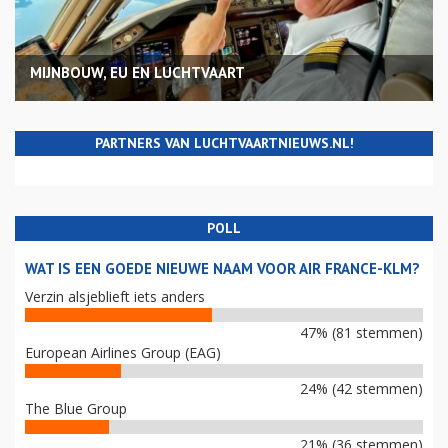
MIJNBOUW, EU EN LUCHTVAART
PARTNERS VAN LUCHTVAARTNIEUWS.NL!
POLL
WAT IS EEN GOEDE NIEUWE NAAM VOOR AIR FRANCE-KLM?
Verzin alsjeblieft iets anders
47% (81 stemmen)
European Airlines Group (EAG)
24% (42 stemmen)
The Blue Group
21% (36 stemmen)