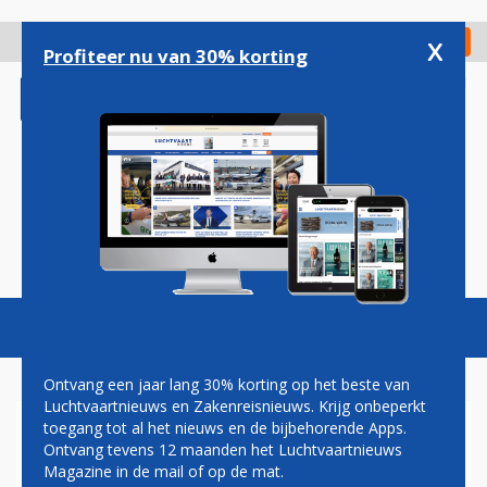
Overslaan
en
x
Digitaal Magazine
Registreer
Check in
naar
Profiteer nu van 30% korting
de
inhoud
gaan
Magazine
Podcasts
Vacatures
Toggl
naviga
Ontvang een jaar lang 30% korting op het beste van
Luchtvaartnieuws en Zakenreisnieuws. Krijg onbeperkt
toegang tot al het nieuws en de bijbehorende Apps.
REDACTIE
Ontvang tevens 12 maanden het Luchtvaartnieuws
Magazine in de mail of op de mat.