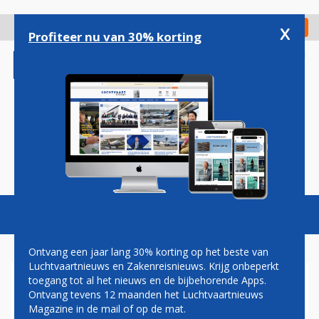
Overslaan
en
x
Digitaal Magazine
Registreer
Check in
naar
Profiteer nu van 30% korting
de
inhoud
gaan
Magazine
Podcasts
Vacatures
Toggl
naviga
Ontvang een jaar lang 30% korting op het beste van
Luchtvaartnieuws en Zakenreisnieuws. Krijg onbeperkt
toegang tot al het nieuws en de bijbehorende Apps.
787M DREAMLIBER
Ontvang tevens 12 maanden het Luchtvaartnieuws
Magazine in de mail of op de mat.