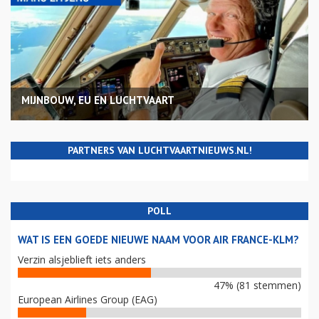
MIJNBOUW, EU EN LUCHTVAART
PARTNERS VAN LUCHTVAARTNIEUWS.NL!
POLL
WAT IS EEN GOEDE NIEUWE NAAM VOOR AIR FRANCE-KLM?
Verzin alsjeblieft iets anders
47% (81 stemmen)
European Airlines Group (EAG)