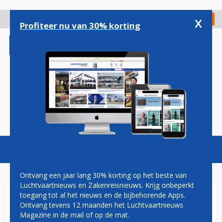
Overslaan
en
x
Digitaal Magazine
Registreer
Check in
naar
Profiteer nu van 30% korting
de
inhoud
gaan
Magazine
Podcasts
Vacatures
Toggl
naviga
Ontvang een jaar lang 30% korting op het beste van
Luchtvaartnieuws en Zakenreisnieuws. Krijg onbeperkt
toegang tot al het nieuws en de bijbehorende Apps.
A330-800
Ontvang tevens 12 maanden het Luchtvaartnieuws
Magazine in de mail of op de mat.