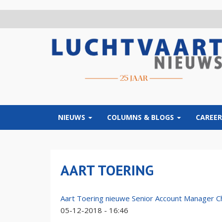
Overslaan
en
naar
de
inhoud
gaan
NIEUWS
COLUMNS & BLOGS
CAREER
AART TOERING
Aart Toering nieuwe Senior Account Manager C
05-12-2018 - 16:46