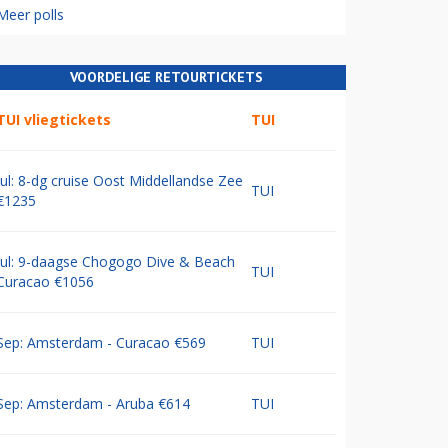
Meer polls
VOORDELIGE RETOURTICKETS
TUI vliegtickets
TUI
Jul: 8-dg cruise Oost Middellandse Zee
TUI
€1235
Jul: 9-daagse Chogogo Dive & Beach
TUI
Curacao €1056
Sep: Amsterdam - Curacao €569
TUI
Sep: Amsterdam - Aruba €614
TUI