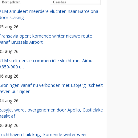
Best gelezen
Crashes
KLM annuleert meerdere vluchten naar Barcelona
door staking
05 aug 26
Transavia opent komende winter nieuwe route
vanaf Brussels Airport
05 aug 26
KLM stelt eerste commerciële vlucht met Airbus
A350-900 uit
06 aug 26
Groningen vanaf nu verbonden met Esbjerg: 'scheelt
zeven uur rijden'
04 aug 26
easyJet wordt overgenomen door Apollo, Castlelake
haakt af
06 aug 26
Luchthaven Luik krijgt komende winter weer