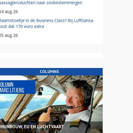
passagiersvluchten naar zonbestemmingen
04 aug 26
Raamstoeltje in de Business Class? Bij Lufthansa
kost dat 170 euro extra
05 aug 26
COLUMNS
MIJNBOUW, EU EN LUCHTVAART