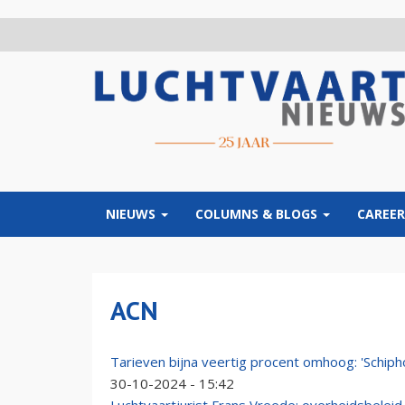
Overslaan
en
naar
de
inhoud
gaan
NIEUWS
COLUMNS & BLOGS
CAREER
ACN
Tarieven bijna veertig procent omhoog: 'Schiphol
30-10-2024 - 15:42