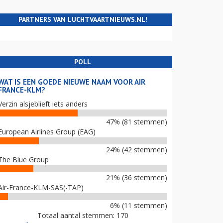
PARTNERS VAN LUCHTVAARTNIEUWS.NL!
POLL
WAT IS EEN GOEDE NIEUWE NAAM VOOR AIR
FRANCE-KLM?
Verzin alsjeblieft iets anders
47% (81 stemmen)
European Airlines Group (EAG)
24% (42 stemmen)
The Blue Group
21% (36 stemmen)
Air-France-KLM-SAS(-TAP)
6% (11 stemmen)
Totaal aantal stemmen: 170