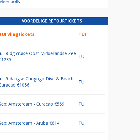
Meer polls
VOORDELIGE RETOURTICKETS
TUI vliegtickets
TUI
Jul: 8-dg cruise Oost Middellandse Zee
TUI
€1235
Jul: 9-daagse Chogogo Dive & Beach
TUI
Curacao €1056
Sep: Amsterdam - Curacao €569
TUI
Sep: Amsterdam - Aruba €614
TUI