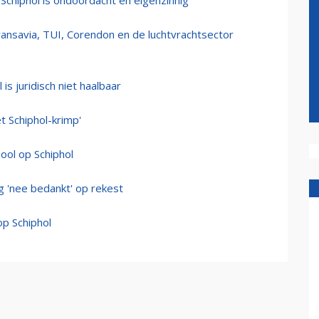
 Schiphol is ondoordacht en eigenzinnig
Transavia, TUI, Corendon en de luchtvrachtsector
is juridisch niet haalbaar
t Schiphol-krimp'
ool op Schiphol
g 'nee bedankt' op rekest
 op Schiphol