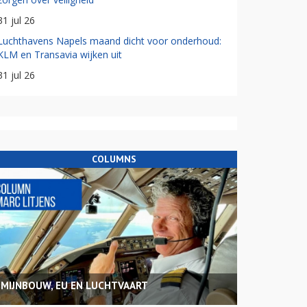
31 jul 26
Luchthavens Napels maand dicht voor onderhoud:
KLM en Transavia wijken uit
31 jul 26
COLUMNS
MIJNBOUW, EU EN LUCHTVAART