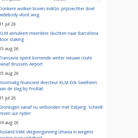
Donkere wolken boven IndiGo: prijsvechter doet
widebody-vloot weg
31 jul 26
KLM annuleert meerdere vluchten naar Barcelona
door staking
05 aug 26
Transavia opent komende winter nieuwe route
vanaf Brussels Airport
05 aug 26
Voormalig financieel directeur KLM Erik Swelheim
aan de slag bij ProRail
31 jul 26
Groningen vanaf nu verbonden met Esbjerg: 'scheelt
zeven uur rijden'
04 aug 26
Rusland trekt vliegvergunning Izhavia in wegens
zorgen over veiligheid