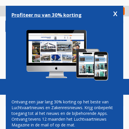
Overslaan
en
x
Digitaal Magazine
Registreer
Check in
naar
Profiteer nu van 30% korting
de
inhoud
gaan
Magazine
Podcasts
Vacatures
Toggl
naviga
Ontvang een jaar lang 30% korting op het beste van
Luchtvaartnieuws en Zakenreisnieuws. Krijg onbeperkt
toegang tot al het nieuws en de bijbehorende Apps.
AEROFLOT
Ontvang tevens 12 maanden het Luchtvaartnieuws
Magazine in de mail of op de mat.